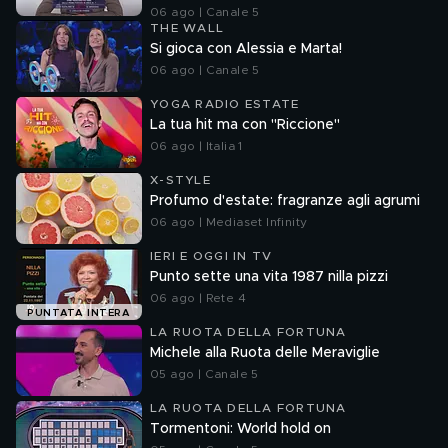
06 ago | Canale 5
THE WALL
Si gioca con Alessia e Marta!
06 ago | Canale 5
YOGA RADIO ESTATE
La tua hit ma con "Riccione"
06 ago | Italia 1
X-STYLE
Profumo d'estate: fragranze agli agrumi
06 ago | Mediaset Infinity
IERI E OGGI IN TV
Punto sette una vita 1987 nilla pizzi
06 ago | Rete 4
PUNTATA INTERA
LA RUOTA DELLA FORTUNA
Michele alla Ruota delle Meraviglie
05 ago | Canale 5
LA RUOTA DELLA FORTUNA
Tormentoni: World hold on