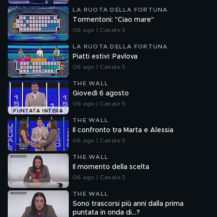
LA RUOTA DELLA FORTUNA
Tormentoni: "Ciao mare"
06 ago | Canale 5
LA RUOTA DELLA FORTUNA
Piatti estivi: Pavlova
06 ago | Canale 5
THE WALL
Giovedì 6 agosto
06 ago | Canale 5
PUNTATA INTERA
THE WALL
Il confronto tra Marta e Alessia
06 ago | Canale 5
THE WALL
Il momento della scelta
06 ago | Canale 5
THE WALL
Sono trascorsi più anni dalla prima
puntata in onda di...?