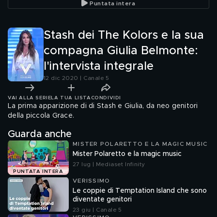
Puntata intera
integrale
Stash dei The Kolors e la sua
compagna Giulia Belmonte:
l'intervista integrale
12 dic 2020 | Canale 5
VAI ALLA SERIE
LA TUA LISTA
CONDIVIDI
La prima apparizione di di Stash e Giulia, da neo genitori
della piccola Grace.
Guarda anche
MISTER POLARETTO E LA MAGIC MUSIC
Mister Polaretto e la magic music
27 lug | Mediaset Infinity
PUNTATA INTERA
VERISSIMO
Le coppie di Temptation Island che sono
diventate genitori
23 giu | Canale 5