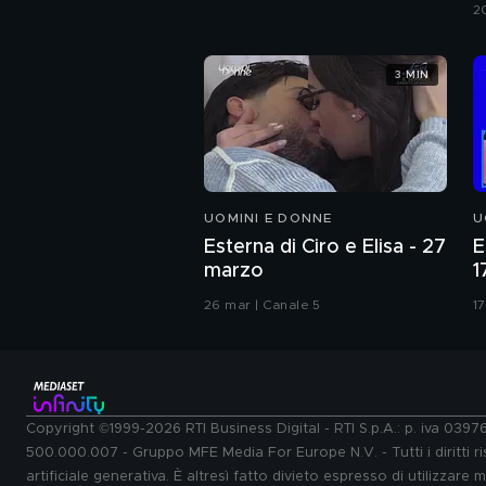
G
2
3 MIN
UOMINI E DONNE
U
Esterna di Ciro e Elisa - 27
E
marzo
1
26 mar | Canale 5
17
Copyright ©1999-2026 RTI Business Digital - RTI S.p.A.: p. iva 039
500.000.007 - Gruppo MFE Media For Europe N.V. - Tutti i diritti ris
artificiale generativa. È altresì fatto divieto espresso di utilizzare