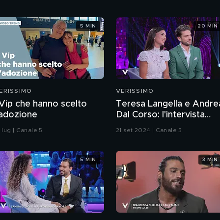
5 MIN
20 MIN
ERISSIMO
VERISSIMO
 Vip che hanno scelto
Teresa Langella e Andre
'adozione
Dal Corso: l'intervista
integrale
 lug | Canale 5
21 set 2024 | Canale 5
5 MIN
3 MIN