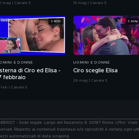
rande Fratello VIP
coreografia
0 mag | Canale 5
19 mag | Canale 5
3 MIN
7 MIN
OMINI E DONNE
UOMINI E DONNE
sterna di Ciro ed Elisa -
Ciro sceglie Elisa
7 febbraio
26 mag | Canale 5
 feb | Canale 5
76881007 - Sede legale: Largo del Nazareno 8, 00187 Roma. Uffici: Vial
ervati. Rispetto ai contenuti trasmessi e/o riprodotti è vietata ogni uti
 mezzi automatizzati di data scraping.