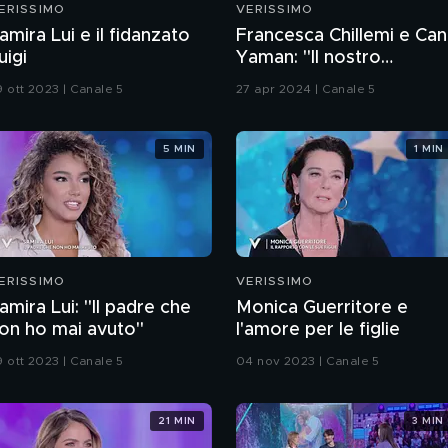
ERISSIMO
VERISSIMO
amira Lui e il fidanzato
Francesca Chillemi e Can
uigi
Yaman: "Il nostro
rapporto sul set"
9 ott 2023 | Canale 5
27 apr 2024 | Canale 5
5 MIN
1 MIN
ERISSIMO
VERISSIMO
amira Lui: "Il padre che
Monica Guerritore e
on ho mai avuto"
l'amore per le figlie
9 ott 2023 | Canale 5
04 nov 2023 | Canale 5
21 MIN
3 MIN