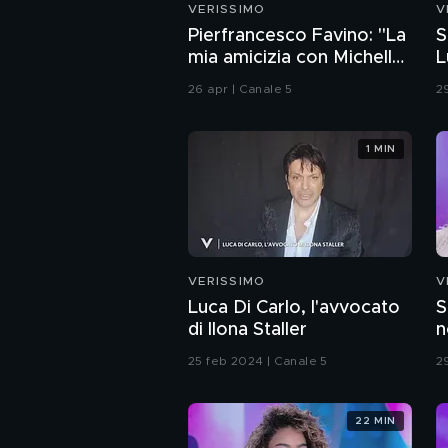
VERISSIMO
V
Pierfrancesco Favino: "La
S
mia amicizia con Michelle
L
Hunziker"
26 apr | Canale 5
2
1 MIN
VERISSIMO
V
Luca Di Carlo, l'avvocato
S
di Ilona Staller
n
25 feb 2024 | Canale 5
2
22 MIN