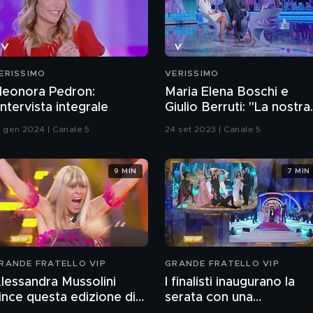
ERISSIMO
VERISSIMO
leonora Pedron:
Maria Elena Boschi e
'intervista integrale
Giulio Berruti: "La nostra
storia d'amore"
4 gen 2024 | Canale 5
24 set 2023 | Canale 5
9 MIN
7 MIN
RANDE FRATELLO VIP
GRANDE FRATELLO VIP
lessandra Mussolini
I finalisti inaugurano la
ince questa edizione di
serata con una