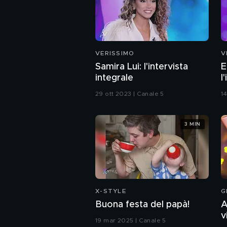
VERISSIMO
V
Samira Lui: l'intervista
E
integrale
l
29 ott 2023 | Canale 5
1
3 MIN
X-STYLE
G
Buona festa del papà!
A
v
19 mar 2025 | Canale 5