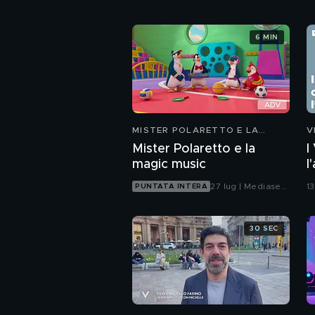
6 MIN
MISTER POLARETTO E LA
V
MAGIC MUSIC
Mister Polaretto e la
I
magic music
l
27 lug | Mediaset
13
PUNTATA INTERA
Infinity
30 SEC