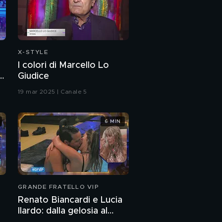
Stash e l'amore per le
figlie Grace e Imagine
Stash e il ricordo
dell'amato nonno
X-STYLE
Antonio
I colori di Marcello Lo
Stash & The Kolors
Giudice
cantano i successi di
19 mar 2025 | Canale 5
Irama e Geolier
Il fenomeno Stash &
The Kolors
6 MIN
Stash & The Kolors
Stash & The Kolors in
GRANDE FRATELLO VIP
"Un ragazzo una
Renato Biancardi e Lucia
ragazza"
Ilardo: dalla gelosia al
PROSSIMO VIDEO
"Un ragazzo una