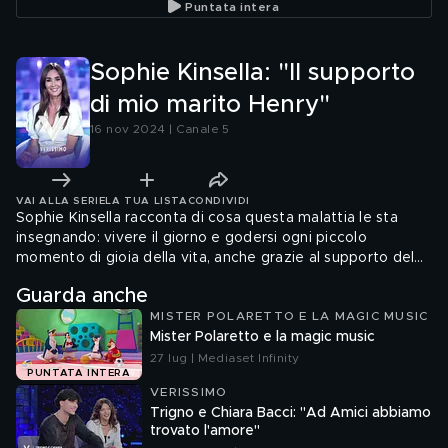
Puntata intera
Sophie Kinsella: "Il supporto
di mio marito Henry"
16 nov 2024 | Canale 5
VAI ALLA SERIE
LA TUA LISTA
CONDIVIDI
Sophie Kinsella racconta di cosa questa malattia le sta
insegnando: vivere il giorno e godersi ogni piccolo
momento di gioia della vita, anche grazie al supporto del
marito Henry.
Guarda anche
MISTER POLARETTO E LA MAGIC MUSIC
Mister Polaretto e la magic music
27 lug | Mediaset Infinity
PUNTATA INTERA
VERISSIMO
Trigno e Chiara Bacci: "Ad Amici abbiamo
trovato l'amore"