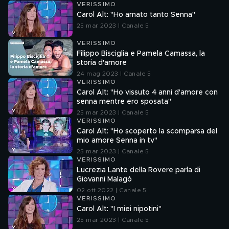
VERISSIMO
Carol Alt: "Ho amato tanto Senna"
25 mar 2023 | Canale 5
VERISSIMO
Filippo Bisciglia e Pamela Camassa, la
storia d'amore
24 mag 2023 | Canale 5
VERISSIMO
Carol Alt: "Ho vissuto 4 anni d'amore con
senna mentre ero sposata"
25 mar 2023 | Canale 5
VERISSIMO
Carol Alt: "Ho scoperto la scomparsa del
mio amore Senna in tv"
25 mar 2023 | Canale 5
VERISSIMO
Lucrezia Lante della Rovere parla di
Giovanni Malagò
02 ott 2022 | Canale 5
VERISSIMO
Carol Alt: "I miei nipotini"
25 mar 2023 | Canale 5