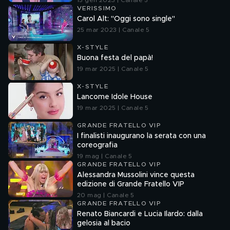
15 gen 2023 | Canale 5
VERISSIMO
Carol Alt: "Oggi sono single"
25 mar 2023 | Canale 5
X-STYLE
Buona festa del papà!
19 mar 2025 | Canale 5
X-STYLE
Lancome Idole House
19 mar 2025 | Canale 5
GRANDE FRATELLO VIP
I finalisti inaugurano la serata con una
coreografia
19 mag | Canale 5
GRANDE FRATELLO VIP
Alessandra Mussolini vince questa
edizione di Grande Fratello VIP
20 mag | Canale 5
GRANDE FRATELLO VIP
Renato Biancardi e Lucia Ilardo: dalla
gelosia al bacio