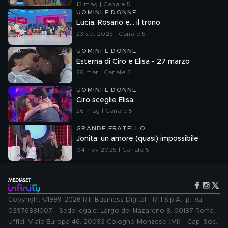
13 mag | Canale 5
UOMINI E DONNE
Lucia, Rosario e... il trono
23 set 2025 | Canale 5
UOMINI E DONNE
Esterna di Ciro e Elisa - 27 marzo
26 mar | Canale 5
UOMINI E DONNE
Ciro sceglie Elisa
26 mag | Canale 5
GRANDE FRATELLO
Jonita: un amore (quasi) impossibile
04 nov 2025 | Canale 5
Copyright ©1999-2026 RTI Business Digital - RTI S.p.A.: p. iva
03976881007 - Sede legale: Largo del Nazareno 8, 00187 Roma.
Uffici: Viale Europa 46, 20093 Cologno Monzese (MI) - Cap. Soc.