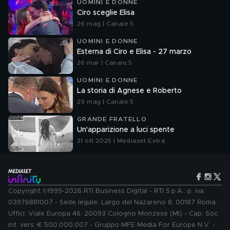
UOMINI E DONNE
Ciro sceglie Elisa
26 mag | Canale 5
UOMINI E DONNE
Esterna di Ciro e Elisa - 27 marzo
26 mar | Canale 5
UOMINI E DONNE
La storia di Agnese e Roberto
29 mag | Canale 5
GRANDE FRATELLO
Un'apparizione a luci spente
31 ott 2025 | Mediaset Extra
Copyright ©1999-2026 RTI Business Digital - RTI S.p.A.: p. iva
03976881007 - Sede legale: Largo del Nazareno 8, 00187 Roma.
Uffici: Viale Europa 46, 20093 Cologno Monzese (MI) - Cap. Soc.
int. vers. € 500.000.007 - Gruppo MFE Media For Europe N.V. -