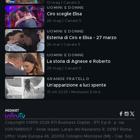
13 mag | Canale 5
UOMINI E DONNE
Ciro sceglie Elisa
26 mag | Canale 5
UOMINI E DONNE
Esterna di Ciro e Elisa - 27 marzo
26 mar | Canale 5
UOMINI E DONNE
La storia di Agnese e Roberto
29 mag | Canale 5
GRANDE FRATELLO
Un'apparizione a luci spente
31 ott 2025 | Mediaset Extra
Copyright ©1999-2026 RTI Business Digital - RTI S.p.A.: p. iva
03976881007 - Sede legale: Largo del Nazareno 8, 00187 Roma.
Uffici: Viale Europa 46, 20093 Cologno Monzese (MI) - Cap. Soc.