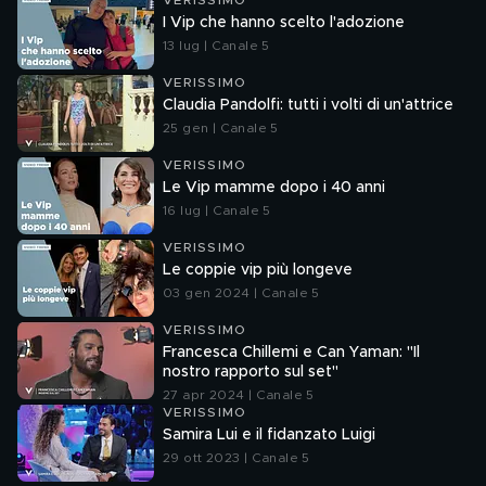
VERISSIMO
I Vip che hanno scelto l'adozione
13 lug | Canale 5
VERISSIMO
Claudia Pandolfi: tutti i volti di un'attrice
25 gen | Canale 5
VERISSIMO
Le Vip mamme dopo i 40 anni
16 lug | Canale 5
VERISSIMO
Le coppie vip più longeve
03 gen 2024 | Canale 5
VERISSIMO
Francesca Chillemi e Can Yaman: "Il
nostro rapporto sul set"
27 apr 2024 | Canale 5
VERISSIMO
Samira Lui e il fidanzato Luigi
29 ott 2023 | Canale 5