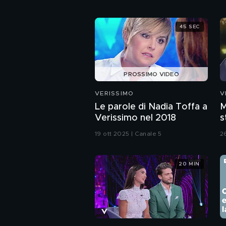
45 SEC
PROSSIMO VIDEO
VERISSIMO
V
Le parole di Nadia Toffa a
M
Verissimo nel 2018
s
C
19 ott 2025 | Canale 5
2
20 MIN