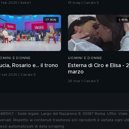
coreografia
 feb 2025 | Italia 1
19 mag | Canale 5
17 MIN
3 MIN
OMINI E DONNE
UOMINI E DONNE
ucia, Rosario e... il trono
Esterna di Ciro e Elisa - 
marzo
3 set 2025 | Canale 5
26 mar | Canale 5
76881007 - Sede legale: Largo del Nazareno 8, 00187 Roma. Uffici: Vial
ervati. Rispetto ai contenuti trasmessi e/o riprodotti è vietata ogni uti
 mezzi automatizzati di data scraping.