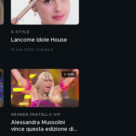
Marcella Bella e Mario
Giovani, 1988
Marcella Bella:
"L'amore per mio
X-STYLE
marito"
Lancome Idole House
Marcella Bella: "I miei
19 mar 2025 | Canale 5
Sanremo"
I sogni di Marcella Bella
9 MIN
Serena Rossi e il
ritorno a teatro
Serena Rossi e gli inizi
GRANDE FRATELLO VIP
nel mondo dello
Alessandra Mussolini
spettacolo
vince questa edizione di
Serena Rossi, il talento