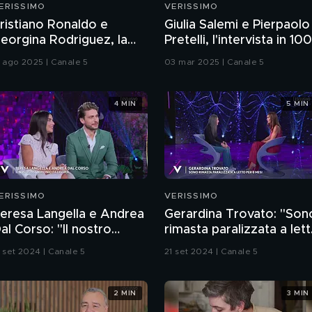
ERISSIMO
VERISSIMO
ristiano Ronaldo e
Giulia Salemi e Pierpaolo
eorgina Rodriguez, la
Pretelli, l'intervista in 100
toria d'amore
secondi
2 ago 2025 | Canale 5
03 mar 2025 | Canale 5
4 MIN
5 MIN
ERISSIMO
VERISSIMO
eresa Langella e Andrea
Gerardina Trovato: "Son
al Corso: "Il nostro
rimasta paralizzata a let
atrimonio da favola"
per otto mesi"
1 set 2024 | Canale 5
21 set 2024 | Canale 5
2 MIN
3 MIN