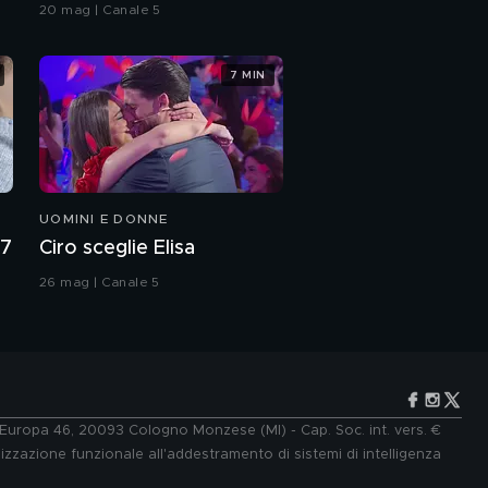
Grande Fratello VIP
della semplicità
20 mag | Canale 5
Serena Rossi: "La gioia
7 MIN
di essere mamma"
Serena Rossi e l'amore
per la nonna Concetta
UOMINI E DONNE
Serena Rossi e il
rapporto con la
27
Ciro sceglie Elisa
mamma
26 mag | Canale 5
La famiglia di Serena
Rossi
Serena Rossi e l'amore
per la famiglia
e Europa 46, 20093 Cologno Monzese (MI) - Cap. Soc. int. vers. €
lizzazione funzionale all'addestramento di sistemi di intelligenza
Serena Rossi: "Il dolore
per la perdita dello zio