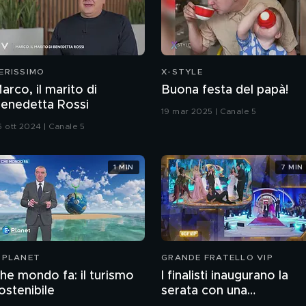
ERISSIMO
X-STYLE
arco, il marito di
Buona festa del papà!
enedetta Rossi
19 mar 2025 | Canale 5
6 ott 2024 | Canale 5
1 MIN
7 MIN
-PLANET
GRANDE FRATELLO VIP
he mondo fa: il turismo
I finalisti inaugurano la
ostenibile
serata con una