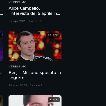
VERISSIMO
Marcella Bella in "Pelle
Alice Campello,
diamante"
l'intervista del 5 aprile in
100 secondi
07 apr 2025 | Canale 5
Marcella Bella: "A
Sanremo ho cantato il
mio inno per le donne"
28 SEC
Marcella Bella e i Twins
Violins
Marcella Bella:
"L'omaggio a mio
fratello Gianni"
VERISSIMO
o
Benji: "Mi sono sposato in
Chiara e Gianni Bella
to
segreto"
29 mar 2025 | Canale 5
Marcella Bella e l'amore
per il fratello Gianni
4 MIN