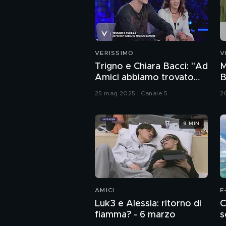
VERISSIMO
V
Trigno e Chiara Bacci: "Ad
M
Amici abbiamo trovato
B
l'amore"
25 mag 2025 | Canale 5
2
9 MIN
AMICI
E
Luk3 e Alessia: ritorno di
C
fiamma? - 6 marzo
s