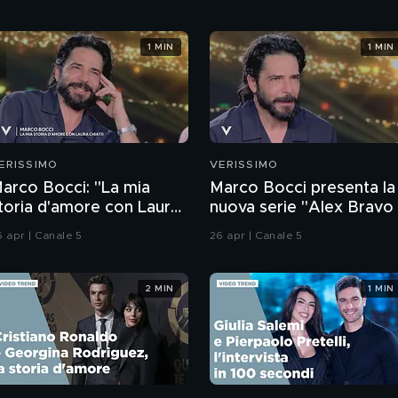
1 MIN
1 MIN
ERISSIMO
VERISSIMO
arco Bocci: "La mia
Marco Bocci presenta la
toria d'amore con Laura
nuova serie "Alex Bravo 
hiatti"
Poliziotto a modo suo"
6 apr | Canale 5
26 apr | Canale 5
2 MIN
1 MIN