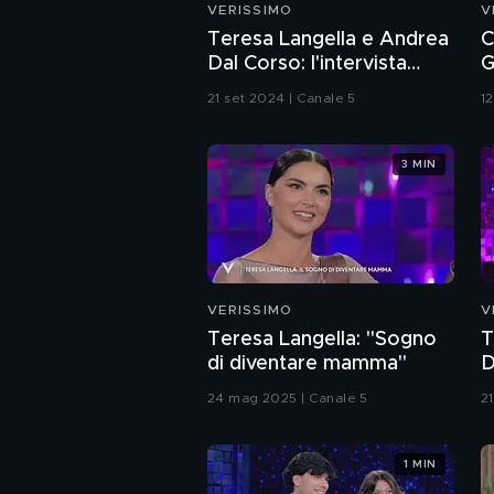
VERISSIMO
V
Teresa Langella e Andrea
C
Dal Corso: l'intervista
G
integrale
s
21 set 2024 | Canale 5
1
3 MIN
VERISSIMO
V
Teresa Langella: "Sogno
T
di diventare mamma"
D
m
24 mag 2025 | Canale 5
2
1 MIN