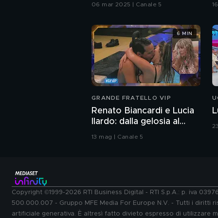
06 mar 2025 | Canale 5
16
6 MIN
GRANDE FRATELLO VIP
U
Renato Biancardi e Lucia
L
Ilardo: dalla gelosia al
2
bacio
13 mag | Canale 5
Copyright ©1999-2026 RTI Business Digital - RTI S.p.A.: p. iva 039
500.000.007 - Gruppo MFE Media For Europe N.V. - Tutti i diritti ris
artificiale generativa. È altresì fatto divieto espresso di utilizzare