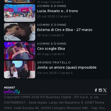
13 mag | Canale 5
UOMINI E DONNE
Lucia, Rosario e... il trono
23 set 2025 | Canale 5
UOMINI E DONNE
Esterna di Ciro e Elisa - 27 marzo
26 mar | Canale 5
UOMINI E DONNE
Ciro sceglie Elisa
26 mag | Canale 5
GRANDE FRATELLO
Jonita: un amore (quasi) impossibile
04 nov 2025 | Canale 5
Copyright ©1999-2026 RTI Business Digital - RTI S.p.A.: p. iva
03976881007 - Sede legale: Largo del Nazareno 8, 00187 Roma.
Uffici: Viale Europa 46, 20093 Cologno Monzese (MI) - Cap. Soc.