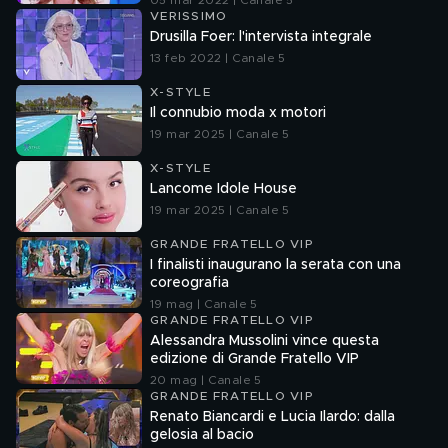
05 mar 2022 | Canale 5
VERISSIMO
Drusilla Foer: l'intervista integrale
13 feb 2022 | Canale 5
X-STYLE
Il connubio moda x motori
19 mar 2025 | Canale 5
X-STYLE
Lancome Idole House
19 mar 2025 | Canale 5
GRANDE FRATELLO VIP
I finalisti inaugurano la serata con una
coreografia
19 mag | Canale 5
GRANDE FRATELLO VIP
Alessandra Mussolini vince questa
edizione di Grande Fratello VIP
20 mag | Canale 5
GRANDE FRATELLO VIP
Renato Biancardi e Lucia Ilardo: dalla
gelosia al bacio