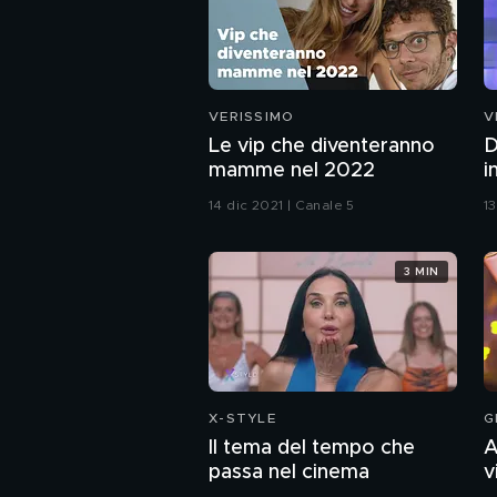
VERISSIMO
V
Le vip che diventeranno
D
mamme nel 2022
i
14 dic 2021 | Canale 5
1
3 MIN
X-STYLE
G
Il tema del tempo che
A
passa nel cinema
v