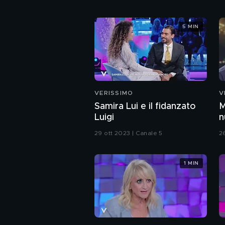
5 MIN
VERISSIMO
V
Samira Lui e il fidanzato
M
Luigi
n
P
29 ott 2023 | Canale 5
2
1 MIN