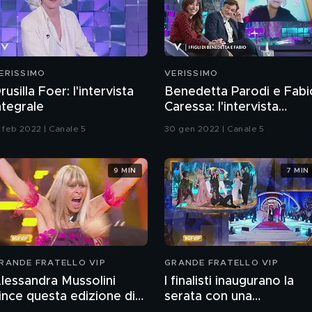
ERISSIMO
VERISSIMO
rusilla Foer: l'intervista
Benedetta Parodi e Fabi
ntegrale
Caressa: l'intervista
integrale
3 feb 2022 | Canale 5
30 gen 2022 | Canale 5
9 MIN
7 MIN
RANDE FRATELLO VIP
GRANDE FRATELLO VIP
lessandra Mussolini
I finalisti inaugurano la
ince questa edizione di
serata con una