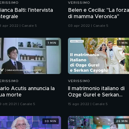
ERISSIMO
VERISSIMO
ianca Balti: l'intervista
Belen e Cecilia: "La forz
ntegrale
di mamma Veronica"
3 apr 2022 | Canale 5
03 apr 2022 | Canale 5
1 MIN
1 MIN
ERISSIMO
VERISSIMO
arlo Acutis annuncia la
Il matrimonio italiano di
ua morte
Ozge Gurel e Serkan
Cayoglu
9 ott 2021 | Canale 5
15 ago 2022 | Canale 5
30 MIN
26 MIN