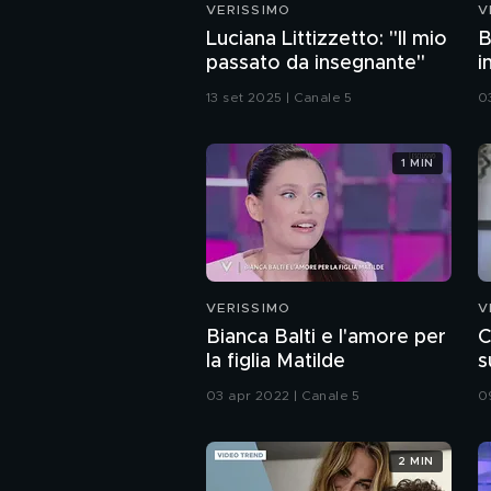
VERISSIMO
V
Luciana Littizzetto: "Il mio
B
passato da insegnante"
i
13 set 2025 | Canale 5
0
1 MIN
VERISSIMO
V
Bianca Balti e l'amore per
C
la figlia Matilde
s
03 apr 2022 | Canale 5
0
2 MIN