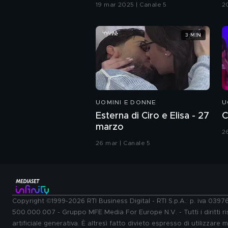
G
19 mar 2025 | Canale 5
2
3 MIN
UOMINI E DONNE
U
Esterna di Ciro e Elisa - 27
C
marzo
2
26 mar | Canale 5
Copyright ©1999-2026 RTI Business Digital - RTI S.p.A.: p. iva 039
500.000.007 - Gruppo MFE Media For Europe N.V. - Tutti i diritti ris
artificiale generativa. È altresì fatto divieto espresso di utilizzare