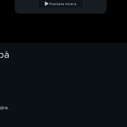
separazione dei miei
Puntata intera
genitori"
Antonio Medugno e
l'amore per la mamma
Antonio Medugno: dai
social al successo
apà
Antonio e Nathaly:
storia di una nuova
amicizia
Antonio Medugno e
l'amicizia con Nathaly
Caldonazzo
Nathaly Caldonazzo:
"Ho sofferto di
anoressia"
dre.
Antonio e Nathaly: "La
nostra amicizia nata al