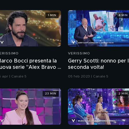
1 MIN
4 MIN
ERISSIMO
VERISSIMO
arco Bocci presenta la
Gerry Scotti: nonno per 
uova serie "Alex Bravo -
seconda volta!
oliziotto a modo suo"
6 apr | Canale 5
05 feb 2023 | Canale 5
23 MIN
2 MIN