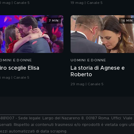
rande Fratello VIP
coreografia
0 mag | Canale 5
19 mag | Canale 5
7 MIN
16 MIN
OMINI E DONNE
UOMINI E DONNE
iro sceglie Elisa
La storia di Agnese e
Roberto
6 mag | Canale 5
29 mag | Canale 5
76881007 - Sede legale: Largo del Nazareno 8, 00187 Roma. Uffici: Vial
ervati. Rispetto ai contenuti trasmessi e/o riprodotti è vietata ogni uti
 mezzi automatizzati di data scraping.