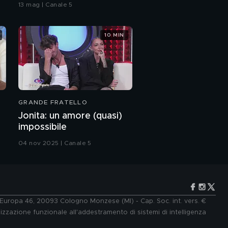
bacio
mio amore per Lulù"
13 mag | Canale 5
Montano, Bortuzzo e
10 MIN
Antinolfi: i 3
moschettieri in love
Montano, Bortuzzo e
Antinolfi: Alex, il quarto
moschettiere
GRANDE FRATELLO
Montano, Bortuzzo e
Antinolfi: "I nostri
Jonita: un amore (quasi)
amori"
impossibile
Montano, Bortuzzo e
04 nov 2025 | Canale 5
Antinolfi parlano di
Alex
Aldo Montano e la
scelta di fare il Grande
Fratello
e Europa 46, 20093 Cologno Monzese (MI) - Cap. Soc. int. vers. €
lizzazione funzionale all'addestramento di sistemi di intelligenza
Aldo Montano: il saluto
di Ignazio Moser