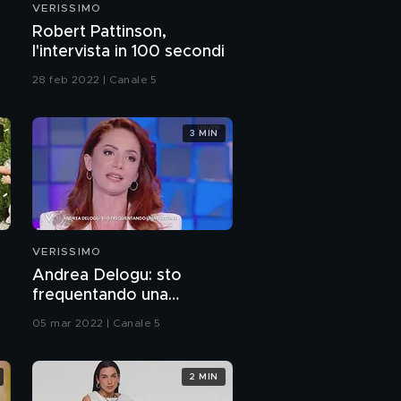
VERISSIMO
Pierpaolo Pretelli e
a
Robert Pattinson,
Giulia Salemi in love
l'intervista in 100 secondi
28 feb 2022 | Canale 5
Pierpaolo Pretelli e
l'amore per Giulia
Salemi
3 MIN
Pierpaolo Pretelli:
"Giulia è fan di Cesare
Cremonini"
Pierpaolo Pretelli e
l'amore per la sua
famiglia
VERISSIMO
Andrea Delogu: sto
Pierpaolo Pretelli
frequentando una
racconta la famiglia
"Prelemi"
persona
05 mar 2022 | Canale 5
Pierpaolo Pretelli: "I
miei progetti"
2 MIN