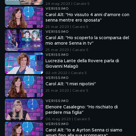
24 mag 2023 | Canale 5
VERISSIMO
Carol Alt: "Ho vissuto 4 anni d'amore con
senna mentre ero sposata"
25 mar 2023 | Canale 5
VERISSIMO
Carol Alt: "Ho scoperto la scomparsa del
mio amore Senna in tv"
25 mar 2023 | Canale 5
VERISSIMO
Lucrezia Lante della Rovere parla di
Giovanni Malagò
02 ott 2022 | Canale 5
VERISSIMO
Carol Alt: "I miei nipotini"
25 mar 2023 | Canale 5
VERISSIMO
Elenoire Casalegno: "Ho rischiato di
perdere mia figlia"
06 mag 2023 | Canale 5
VERISSIMO
Carol Alt: "Io e Ayrton Senna ci siamo
amati fino alla sua scomparsa"