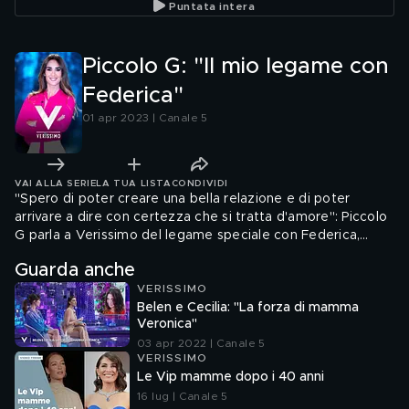
Puntata intera
Piccolo G: "Il mio legame con
Federica"
01 apr 2023 | Canale 5
VAI ALLA SERIE
LA TUA LISTA
CONDIVIDI
"Spero di poter creare una bella relazione e di poter
arrivare a dire con certezza che si tratta d'amore": Piccolo
G parla a Verissimo del legame speciale con Federica,
conosciuta all'interno della scuola di "Amici".
Guarda anche
VERISSIMO
Belen e Cecilia: "La forza di mamma
Veronica"
03 apr 2022 | Canale 5
VERISSIMO
Le Vip mamme dopo i 40 anni
16 lug | Canale 5