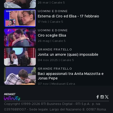
26 mar | Canale 5
UOMINI E DONNE
Esterna di Ciro ed Elisa - 17 febbraio
17 feb | Canale 5
UOMINI E DONNE
Ciro sceglie Elisa
26 mag | Canale 5
GRANDE FRATELLO
Jonita: un amore (quasi) impossibile
04 nov 2025 | Canale 5
GRANDE FRATELLO
Baci appassionati tra Anita Mazzotta e
Jonas Pepe
07 nov | Mediaset Extra
Copyright ©1999-2026 RTI Business Digital - RTI S.p.A.: p. iva
03976881007 - Sede legale: Largo del Nazareno 8, 00187 Roma.