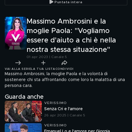
Puntata intera
Massimo Ambrosini e la
moglie Paola: "Vogliamo
essere d'aiuto a chi è nella
nostra stessa situazione"
01 apr 2023 | Canale 5
VAI ALLA SERIE
LA TUA LISTA
CONDIVIDI
Massimo Ambrosini, la moglie Paola e la volontà di
sostenere chi sta affrontando come loro la malattia di una
persona cara.
Guarda anche
VERISSIMO
Senza Cri e l'amore
26 apr 2025 | Canale 5
VERISSIMO
Emanuel Lo e l'amore per Giorgia