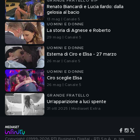
GRANDE FRATELLO VIP
Renato Biancardi e Lucia Ilardo: dalla
gelosia al bacio
13 mag | Canale 5
UOMINI E DONNE
La storia di Agnese e Roberto
29 mag | Canale 5
UOMINI E DONNE
Esterna di Ciro e Elisa - 27 marzo
26 mar | Canale 5
UOMINI E DONNE
Ciro sceglie Elisa
26 mag | Canale 5
GRANDE FRATELLO
Un'apparizione a luci spente
31 ott 2025 | Mediaset Extra
Copyright ©1999-2026 RTI Business Digital - RTI S.p.A.: p. iva