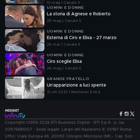
13 mag | Canale 5
UOMINI E DONNE
La storia di Agnese e Roberto
29 mag | Canale 5
UOMINI E DONNE
Esterna di Ciro e Elisa - 27 marzo
26 mar | Canale 5
UOMINI E DONNE
Ciro sceglie Elisa
26 mag | Canale 5
GRANDE FRATELLO
Un'apparizione a luci spente
31 ott 2025 | Mediaset Extra
Copyright ©1999-2026 RTI Business Digital - RTI S.p.A.: p. iva
03976881007 - Sede legale: Largo del Nazareno 8, 00187 Roma.
Uffici: Viale Europa 46, 20093 Cologno Monzese (MI) - Cap. Soc.