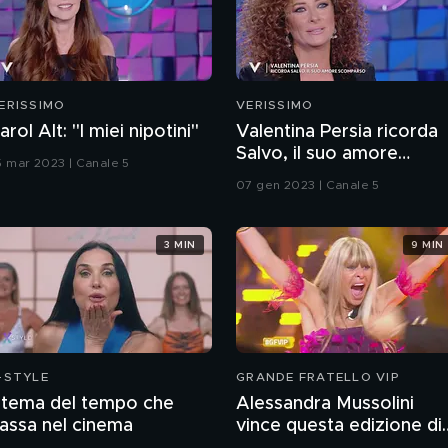
ERISSIMO
VERISSIMO
arol Alt: "I miei nipotini"
Valentina Persia ricorda
Salvo, il suo amore
5 mar 2023 | Canale 5
scomparso
07 gen 2023 | Canale 5
3 MIN
9 MIN
-STYLE
GRANDE FRATELLO VIP
l tema del tempo che
Alessandra Mussolini
assa nel cinema
vince questa edizione di