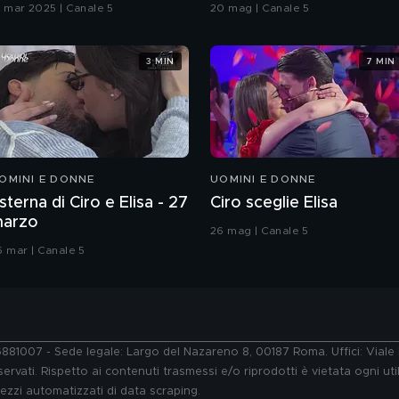
Grande Fratello VIP
9 mar 2025 | Canale 5
20 mag | Canale 5
3 MIN
7 MIN
OMINI E DONNE
UOMINI E DONNE
sterna di Ciro e Elisa - 27
Ciro sceglie Elisa
arzo
26 mag | Canale 5
6 mar | Canale 5
76881007 - Sede legale: Largo del Nazareno 8, 00187 Roma. Uffici: Vial
ervati. Rispetto ai contenuti trasmessi e/o riprodotti è vietata ogni uti
 mezzi automatizzati di data scraping.