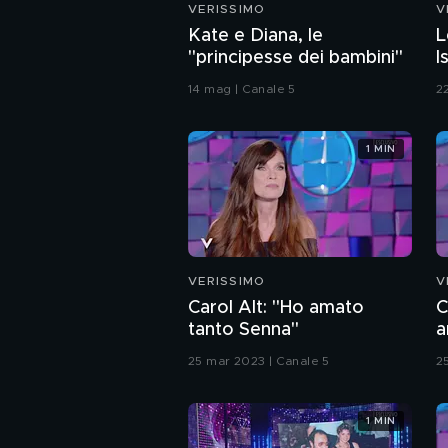
VERISSIMO
V
Kate e Diana, le
L
"principesse dei bambini"
I
14 mag | Canale 5
22
1 MIN
VERISSIMO
V
Carol Alt: "Ho amato
C
tanto Senna"
a
m
25 mar 2023 | Canale 5
2
1 MIN