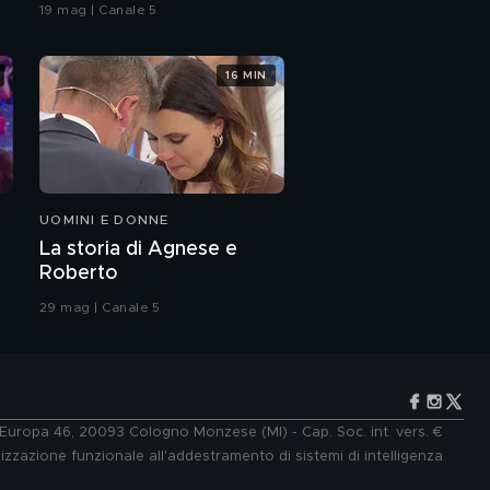
coreografia
l'amore di una mamma
19 mag | Canale 5
Raffaella Fico e il
16 MIN
rapporto con Mario
Balotelli
Raffaella Fico: "Su di
me hanno scritto di
tutto"
UOMINI E DONNE
Raffaella Fico e il
dolore per la perdita
La storia di Agnese e
della mamma
Roberto
Raffaella Fico: "Mio
29 mag | Canale 5
fratello è il mio punto
di riferimento"
Raffaella Fico e
l'amore
e Europa 46, 20093 Cologno Monzese (MI) - Cap. Soc. int. vers. €
lizzazione funzionale all'addestramento di sistemi di intelligenza
Raffaella Fico:
l'intervista integrale