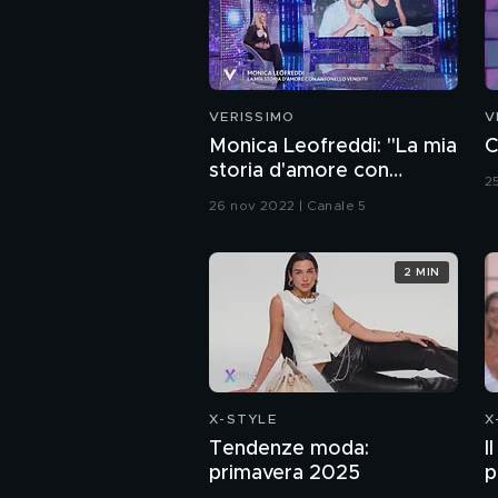
VERISSIMO
V
Monica Leofreddi: "La mia
C
storia d'amore con
2
Antonello Venditti"
26 nov 2022 | Canale 5
2 MIN
X-STYLE
X
Tendenze moda:
I
primavera 2025
p