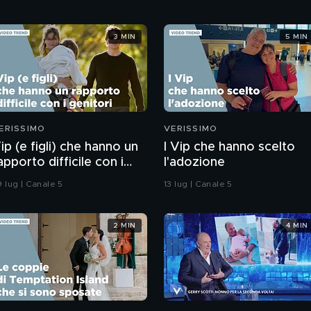
3 MIN
5 MIN
ERISSIMO
VERISSIMO
ip (e figli) che hanno un
I Vip che hanno scelto
apporto difficile con i
l'adozione
enitori
9 lug | Canale 5
13 lug | Canale 5
2 MIN
4 MIN