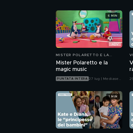
6 MIN
MISTER POLARETTO E LA
V
MAGIC MUSIC
Mister Polaretto e la
V
magic music
r
g
27 lug | Mediaset
2
PUNTATA INTERA
Infinity
1 MIN