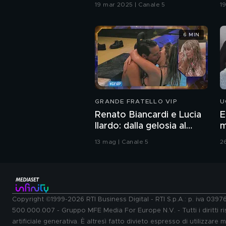
19 mar 2025 | Canale 5
1
6 MIN
GRANDE FRATELLO VIP
U
Renato Biancardi e Lucia
E
Ilardo: dalla gelosia al
m
bacio
13 mag | Canale 5
2
Copyright ©1999-2026 RTI Business Digital - RTI S.p.A.: p. iva 039
500.000.007 - Gruppo MFE Media For Europe N.V. - Tutti i diritti ris
artificiale generativa. È altresì fatto divieto espresso di utilizzare