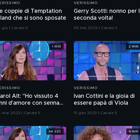
ERISSIMO
VERISSIMO
e coppie di Temptation
Gerry Scotti: nonno per 
sland che si sono sposate
seconda volta!
 giu | Canale 5
05 feb 2023 | Canale 5
1 MIN
2 MIN
ERISSIMO
VERISSIMO
arol Alt: "Ho vissuto 4
Ivan Cottini e la gioia di
nni d'amore con senna
essere papà di Viola
entre ero sposata"
5 mar 2023 | Canale 5
15 gen 2023 | Canale 5
48 SEC
4 MIN