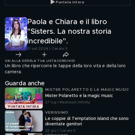
Puntata intera
Paola e Chiara e il libro
"Sisters. La nostra storia
incredibile".
21 set 2024 | Canale 5
VAI ALLA SERIE
LA TUA LISTA
CONDIVIDI
Un libro che ripercorre le tappe della loro vita e della loro
carriera.
Guarda anche
MISTER POLARETTO E LA MAGIC MUSIC
Mister Polaretto e la magic music
27 lug | Mediaset Infinity
PUNTATA INTERA
VERISSIMO
Le coppie di Temptation Island che sono
diventate genitori
23 giu | Canale 5