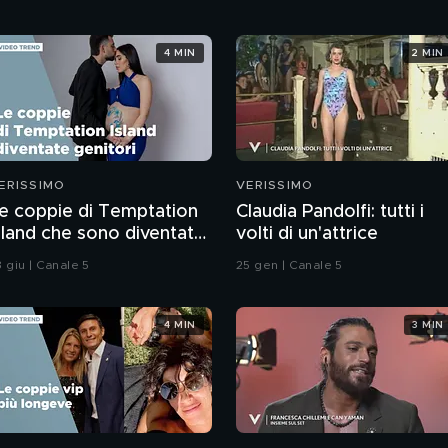
4 MIN
2 MIN
ERISSIMO
VERISSIMO
e coppie di Temptation
Claudia Pandolfi: tutti i
sland che sono diventate
volti di un'attrice
enitori
 giu | Canale 5
25 gen | Canale 5
4 MIN
3 MIN