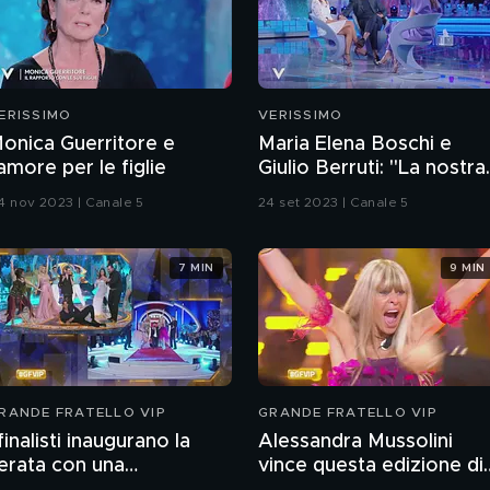
ERISSIMO
VERISSIMO
onica Guerritore e
Maria Elena Boschi e
'amore per le figlie
Giulio Berruti: "La nostra
storia d'amore"
4 nov 2023 | Canale 5
24 set 2023 | Canale 5
7 MIN
9 MIN
RANDE FRATELLO VIP
GRANDE FRATELLO VIP
 finalisti inaugurano la
Alessandra Mussolini
erata con una
vince questa edizione di