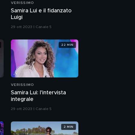
VERISSIMO
Sara Ricci: "Il mio
Samira Lui e il fidanzato
Grande Fratello"
Luigi
29 ott 2023 | Canale 5
Sara Ricci: l'intervista
integrale
22 MIN
Sara Ricci: "Il bilancio
della mia vita"
Sara Ricci: "Io e mia
madre"
VERISSIMO
Samira Lui: l'intervista
Sara Ricci: "La mia
integrale
verità su Beatrice
Luzzi"
29 ott 2023 | Canale 5
Sara Ricci e l'amore
2 MIN