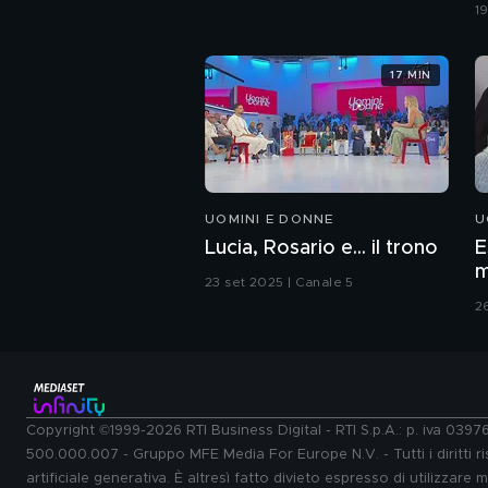
c
1
17 MIN
UOMINI E DONNE
U
Lucia, Rosario e... il trono
E
m
23 set 2025 | Canale 5
2
Copyright ©1999-2026 RTI Business Digital - RTI S.p.A.: p. iva 039
500.000.007 - Gruppo MFE Media For Europe N.V. - Tutti i diritti ris
artificiale generativa. È altresì fatto divieto espresso di utilizzare