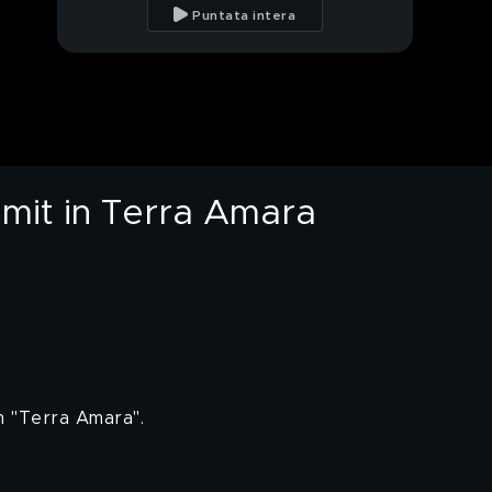
rapporto con Murat
Puntata intera
Unalmis, Demir in
"Terra Amara"
Nazan Kesal e il
rapporto con Hande
Soral, Umit in Terra
Amara
Nazan Kesal: il ritratto
di Sevda in "Terra
Amara"
Umit in Terra Amara
PROSSIMO VIDEO
Nazan Kesal: "Mio figlio
non vuole seguire le
mie orme"
Nazan Kesal: "Mia
madre è la mia più
grande fan"
Nazan Kesal: l'intervista
integrale
in "Terra Amara".
Un'anticipazione
esclusiva di "Terra