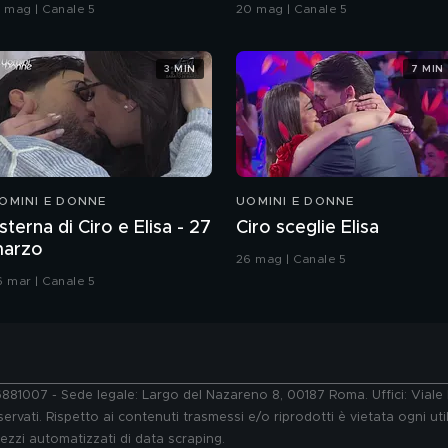
oreografia
Grande Fratello VIP
9 mag | Canale 5
20 mag | Canale 5
3 MIN
7 MIN
OMINI E DONNE
UOMINI E DONNE
sterna di Ciro e Elisa - 27
Ciro sceglie Elisa
arzo
26 mag | Canale 5
6 mar | Canale 5
76881007 - Sede legale: Largo del Nazareno 8, 00187 Roma. Uffici: Vial
ervati. Rispetto ai contenuti trasmessi e/o riprodotti è vietata ogni uti
 mezzi automatizzati di data scraping.