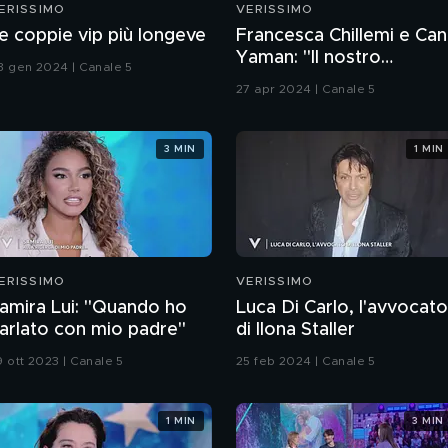
ERISSIMO
VERISSIMO
e coppie vip più longeve
Francesca Chillemi e Can
Yaman: "Il nostro
3 gen 2024 | Canale 5
rapporto sul set"
27 apr 2024 | Canale 5
3 MIN
1 MIN
ERISSIMO
VERISSIMO
amira Lui: "Quando ho
Luca Di Carlo, l'avvocato
arlato con mio padre"
di Ilona Staller
9 ott 2023 | Canale 5
25 feb 2024 | Canale 5
1 MIN
3 MIN