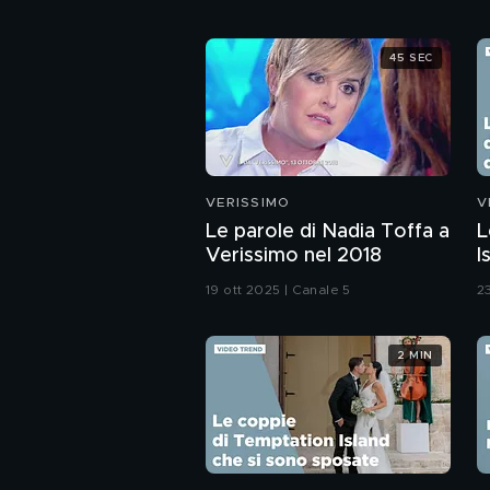
45 SEC
VERISSIMO
V
Le parole di Nadia Toffa a
L
Verissimo nel 2018
I
g
19 ott 2025 | Canale 5
23
2 MIN