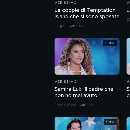
VERISSIMO
V
Le coppie di Temptation
L
Island che si sono sposate
0
22 giu | Canale 5
5 MIN
VERISSIMO
V
Samira Lui: "Il padre che
S
non ho mai avuto"
p
29 ott 2023 | Canale 5
2
1 MIN