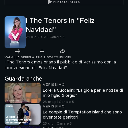
Puntata intera
I The Tenors in "Feliz
Navidad"
23 dic 2023 | Canale 5
VAI ALLA SERIE
LA TUA LISTA
CONDIVIDI
I The Tenors emozionano il pubblico di Verissimo con la
loro versione di "Feliz Navidad".
Guarda anche
VERISSIMO
Lorella Cuccarini: "La gioia per le nozze di
mio figlio Giorgio"
23 mag | Canale 5
VERISSIMO
Le coppie di Temptation Island che sono
diventate genitori
23 giu | Canale 5