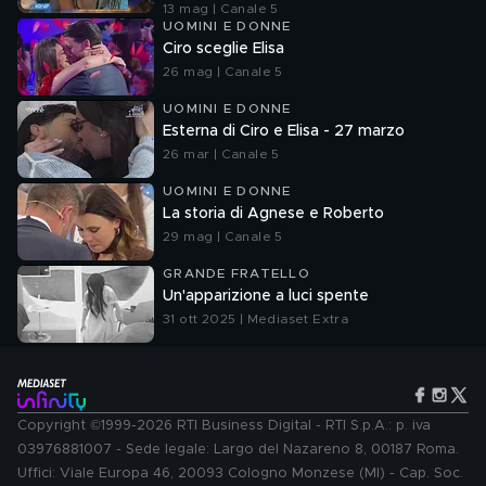
13 mag | Canale 5
UOMINI E DONNE
Ciro sceglie Elisa
26 mag | Canale 5
UOMINI E DONNE
Esterna di Ciro e Elisa - 27 marzo
26 mar | Canale 5
UOMINI E DONNE
La storia di Agnese e Roberto
29 mag | Canale 5
GRANDE FRATELLO
Un'apparizione a luci spente
31 ott 2025 | Mediaset Extra
Copyright ©1999-2026 RTI Business Digital - RTI S.p.A.: p. iva
03976881007 - Sede legale: Largo del Nazareno 8, 00187 Roma.
Uffici: Viale Europa 46, 20093 Cologno Monzese (MI) - Cap. Soc.