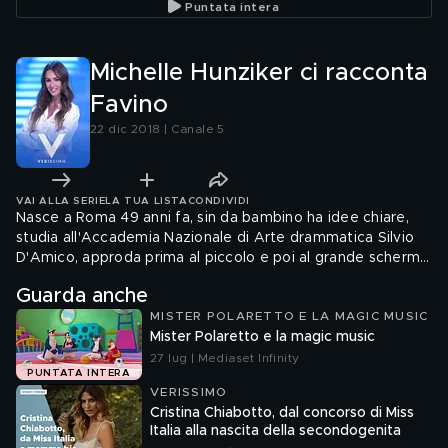
Puntata intera
Michelle Hunziker ci racconta
Favino
22 dic 2018 | Canale 5
VAI ALLA SERIE
LA TUA LISTA
CONDIVIDI
Nasce a Roma 49 anni fa, sin da bambino ha idee chiare,
studia all'Accademia Nazionale di Arte drammatica Silvio
D'Amico, approda prima al piccolo e poi al grande schermo
sempre con grande successo.
Guarda anche
MISTER POLARETTO E LA MAGIC MUSIC
Mister Polaretto e la magic music
27 lug | Mediaset Infinity
PUNTATA INTERA
VERISSIMO
Cristina Chiabotto, dal concorso di Miss
Italia alla nascita della secondogenita