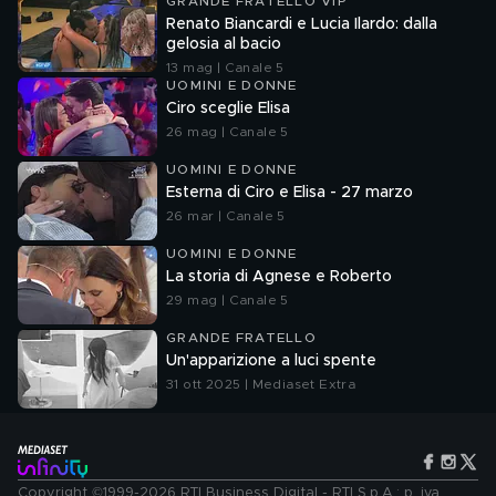
GRANDE FRATELLO VIP
Renato Biancardi e Lucia Ilardo: dalla
gelosia al bacio
13 mag | Canale 5
UOMINI E DONNE
Ciro sceglie Elisa
26 mag | Canale 5
UOMINI E DONNE
Esterna di Ciro e Elisa - 27 marzo
26 mar | Canale 5
UOMINI E DONNE
La storia di Agnese e Roberto
29 mag | Canale 5
GRANDE FRATELLO
Un'apparizione a luci spente
31 ott 2025 | Mediaset Extra
Copyright ©1999-2026 RTI Business Digital - RTI S.p.A.: p. iva