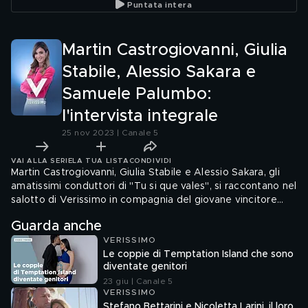
Puntata intera
Martin Castrogiovanni, Giulia
Stabile, Alessio Sakara e
Samuele Palumbo:
l'intervista integrale
25 nov 2023 | Canale 5
VAI ALLA SERIE
LA TUA LISTA
CONDIVIDI
Martin Castrogiovanni, Giulia Stabile e Alessio Sakara, gli
amatissimi conduttori di "Tu si que vales", si raccontano nel
salotto di Verissimo in compagnia del giovane vincitore
dell'ultima edizione, il violinista Samuele Palumbo.
Guarda anche
VERISSIMO
Le coppie di Temptation Island che sono
diventate genitori
23 giu | Canale 5
VERISSIMO
Stefano Bettarini e Nicoletta Larini, il loro