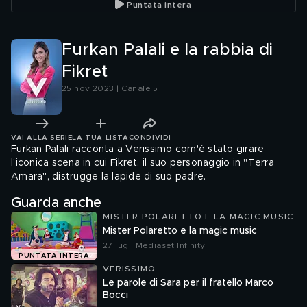
Puntata intera
Furkan Palali e la rabbia di
Fikret
25 nov 2023 | Canale 5
VAI ALLA SERIE
LA TUA LISTA
CONDIVIDI
Furkan Palali racconta a Verissimo com'è stato girare
l'iconica scena in cui Fikret, il suo personaggio in "Terra
Amara", distrugge la lapide di suo padre.
Guarda anche
MISTER POLARETTO E LA MAGIC MUSIC
Mister Polaretto e la magic music
27 lug | Mediaset Infinity
PUNTATA INTERA
VERISSIMO
Le parole di Sara per il fratello Marco
Bocci