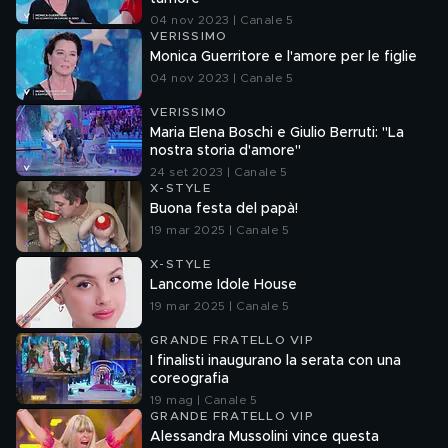
04 nov 2023 | Canale 5
VERISSIMO
Monica Guerritore e l'amore per le figlie
04 nov 2023 | Canale 5
VERISSIMO
Maria Elena Boschi e Giulio Berruti: "La
nostra storia d'amore"
24 set 2023 | Canale 5
X-STYLE
Buona festa del papà!
19 mar 2025 | Canale 5
X-STYLE
Lancome Idole House
19 mar 2025 | Canale 5
GRANDE FRATELLO VIP
I finalisti inaugurano la serata con una
coreografia
19 mag | Canale 5
GRANDE FRATELLO VIP
Alessandra Mussolini vince questa