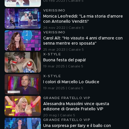
05 feb 2023 | Canale 5
VERISSIMO
Monica Leofreddi: "La mia storia d'amore
con Antonello Venditti"
26 nov 2022 | Canale 5
VERISSIMO
Carol Alt: "Ho vissuto 4 anni d'amore con
senna mentre ero sposata"
25 mar 2023 | Canale 5
X-STYLE
Buona festa del papà!
19 mar 2025 | Canale 5
X-STYLE
I colori di Marcello Lo Giudice
19 mar 2025 | Canale 5
GRANDE FRATELLO VIP
Alessandra Mussolini vince questa
edizione di Grande Fratello VIP
20 mag | Canale 5
GRANDE FRATELLO VIP
Una sorpresa per Ilary e il ballo con