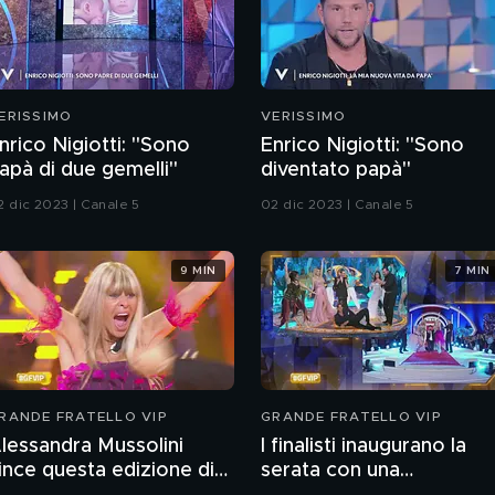
ERISSIMO
VERISSIMO
nrico Nigiotti: "Sono
Enrico Nigiotti: "Sono
apà di due gemelli"
diventato papà"
2 dic 2023 | Canale 5
02 dic 2023 | Canale 5
9 MIN
7 MIN
RANDE FRATELLO VIP
GRANDE FRATELLO VIP
lessandra Mussolini
I finalisti inaugurano la
ince questa edizione di
serata con una