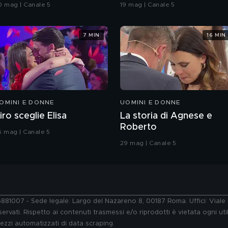
rande Fratello VIP
coreografia
0 mag | Canale 5
19 mag | Canale 5
7 MIN
16 MIN
OMINI E DONNE
UOMINI E DONNE
iro sceglie Elisa
La storia di Agnese e
Roberto
6 mag | Canale 5
29 mag | Canale 5
76881007 - Sede legale: Largo del Nazareno 8, 00187 Roma. Uffici: Vial
ervati. Rispetto ai contenuti trasmessi e/o riprodotti è vietata ogni uti
 mezzi automatizzati di data scraping.