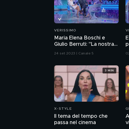
VERISSIMO
V
Maria Elena Boschi e
E
Giulio Berruti: "La nostra
p
storia d'amore"
24 set 2023 | Canale 5
0
3 MIN
X-STYLE
G
Il tema del tempo che
A
passa nel cinema
v