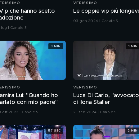
ERISSIMO
VERISSIMO
 Vip che hanno scelto
Le coppie vip più longev
'adozione
03 gen 2024 | Canale 5
 lug | Canale 5
3 MIN
1 MIN
ERISSIMO
VERISSIMO
amira Lui: "Quando ho
Luca Di Carlo, l'avvocato
arlato con mio padre"
di Ilona Staller
9 ott 2023 | Canale 5
25 feb 2024 | Canale 5
57 SEC
2 MIN