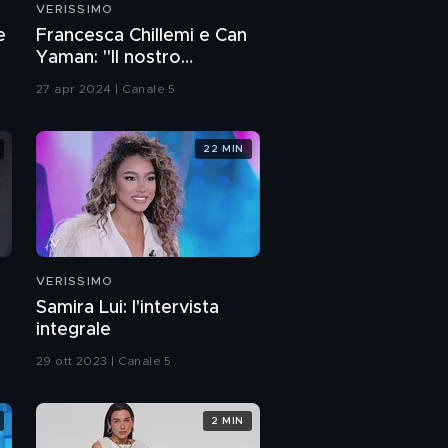
VERISSIMO
Fiordaliso e il ricordo
e
Francesca Chillemi e Can
dell'amato papà Auro
Yaman: "Il nostro
rapporto sul set"
27 apr 2024 | Canale 5
Auro, il padre di
Fiordaliso
22 MIN
Fiordaliso: "La mia
gravidanza a 15 anni"
Fiordaliso: i rimorsi di
una madre
VERISSIMO
Samira Lui: l'intervista
Fiordaliso e il rapporto
integrale
con la sua nipotina
29 ott 2023 | Canale 5
Fiordaliso e Vittorio
Menozzi
2 MIN