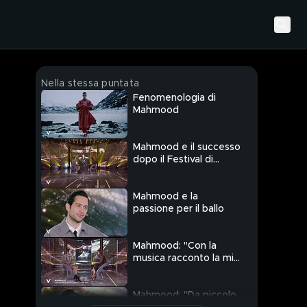
Nella stessa puntata
Fenomenologia di
Mahmood
Mahmood e il successo
dopo il Festival di
Sanremo 2024
Mahmood e la
passione per il ballo
Mahmood: "Con la
musica racconto la mia
vita"
Mahmood: "Da piccolo