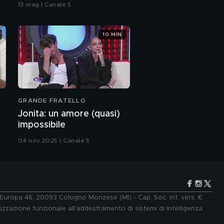
bacio
13 mag | Canale 5
rapporto con la
mamma
10 MIN
Fiordaliso: l'intervista
integrale
Paola Perego: "Sono
innamorata dei miei
nipotini Pietro e Alice"
GRANDE FRATELLO
Paola Perego: "Il mio
Jonita: un amore (quasi)
amore per Lucio
impossibile
Presta"
04 nov 2025 | Canale 5
Paola Perego:
l'intervista integrale
I Pooh e la scelta di
non abbandonare le
scene musicali
e Europa 46, 20093 Cologno Monzese (MI) - Cap. Soc. int. vers. €
lizzazione funzionale all'addestramento di sistemi di intelligenza
I Pooh: uno show