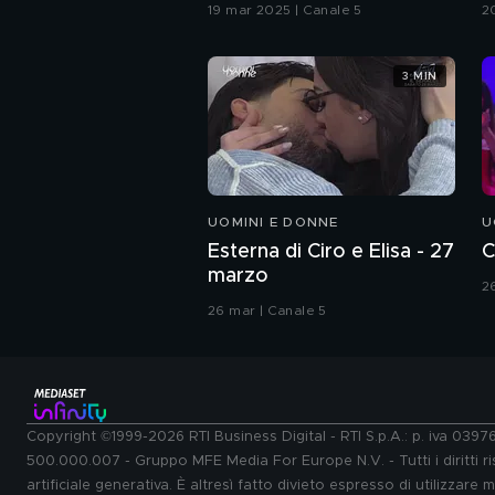
G
19 mar 2025 | Canale 5
2
3 MIN
UOMINI E DONNE
U
Esterna di Ciro e Elisa - 27
C
marzo
2
26 mar | Canale 5
Copyright ©1999-2026 RTI Business Digital - RTI S.p.A.: p. iva 039
500.000.007 - Gruppo MFE Media For Europe N.V. - Tutti i diritti ris
artificiale generativa. È altresì fatto divieto espresso di utilizzare