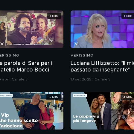
1 MIN
1 MIN
ERISSIMO
VERISSIMO
e parole di Sara per il
Luciana Littizzetto: "Il m
ratello Marco Bocci
passato da insegnante"
6 apr | Canale 5
13 set 2025 | Canale 5
5 MIN
4 MIN