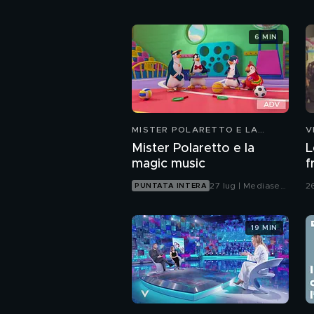
6 MIN
MISTER POLARETTO E LA
V
MAGIC MUSIC
Mister Polaretto e la
L
magic music
f
27 lug | Mediaset
2
PUNTATA INTERA
Infinity
19 MIN