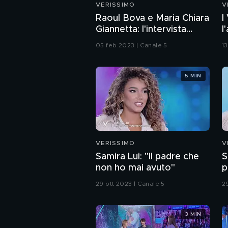
VERISSIMO
V
Raoul Bova e Maria Chiara
I
Giannetta: l'intervista
l
integrale
05 feb 2023 | Canale 5
13
5 MIN
VERISSIMO
V
Samira Lui: "Il padre che
S
non ho mai avuto"
p
29 ott 2023 | Canale 5
2
3 MIN