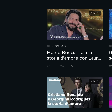
1 MIN
VERISSIMO
V
Marco Bocci: "La mia
G
storia d'amore con Laura
s
Chiatti"
26 apr | Canale 5
0
2 MIN