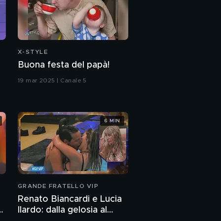
Me contro Te:
l'intervista integrale
Me contro Te:
"Finalmente ci
X-STYLE
sposiamo"
Buona festa del papà!
I Me contro Te: la
19 mar 2025 | Canale 5
proposta di
matrimonio
"Me contro Te Il Film -
6 MIN
Persi nel Tempo"
Valentina Ferragni:
l'intervista integrale
Essere Valentina
GRANDE FRATELLO VIP
Ferragni
Renato Biancardi e Lucia
Ilardo: dalla gelosia al
Valentina Ferragni: "Il