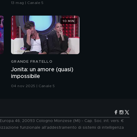
bacio
13 mag | Canale 5
mio recente problema
di salute"
10 MIN
Valentina Ferragni:
"Sono nata prematura"
Valentina Ferragni
racconta la sua
famiglia
GRANDE FRATELLO
Valentina Ferragni: "Io
Jonita: un amore (quasi)
e mia sorella Chiara"
impossibile
04 nov 2025 | Canale 5
Valentina Ferragni e
l'amore per Luca Vezil
Valentina Ferragni e
Luca Vezil
e Europa 46, 20093 Cologno Monzese (MI) - Cap. Soc. int. vers. €
lizzazione funzionale all'addestramento di sistemi di intelligenza
Diego Dalla Palma: