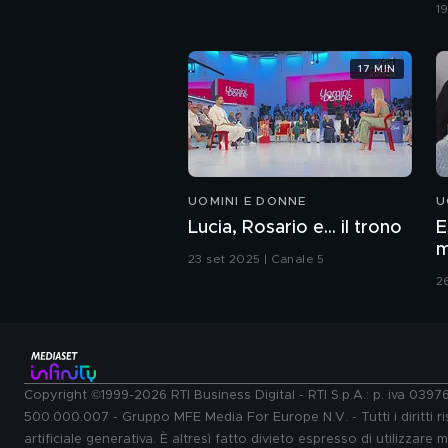
c
1
17 MIN
UOMINI E DONNE
U
Lucia, Rosario e... il trono
E
m
23 set 2025 | Canale 5
2
Copyright ©1999-2026 RTI Business Digital - RTI S.p.A.: p. iva 039
500.000.007 - Gruppo MFE Media For Europe N.V. - Tutti i diritti ris
artificiale generativa. È altresì fatto divieto espresso di utilizzare