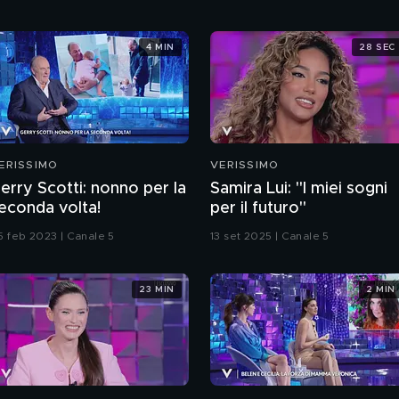
4 MIN
28 SEC
ERISSIMO
VERISSIMO
erry Scotti: nonno per la
Samira Lui: "I miei sogni
econda volta!
per il futuro"
5 feb 2023 | Canale 5
13 set 2025 | Canale 5
23 MIN
2 MIN