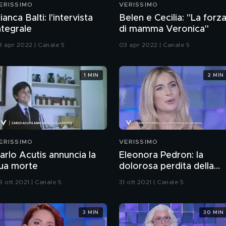
ERISSIMO
VERISSIMO
ianca Balti: l'intervista
Belen e Cecilia: "La forz
ntegrale
di mamma Veronica"
3 apr 2022 | Canale 5
03 apr 2022 | Canale 5
1 MIN
2 MIN
ERISSIMO
VERISSIMO
arlo Acutis annuncia la
Eleonora Pedron: la
ua morte
dolorosa perdita della
sorella
9 ott 2021 | Canale 5
31 ott 2021 | Canale 5
3 MIN
30 MIN