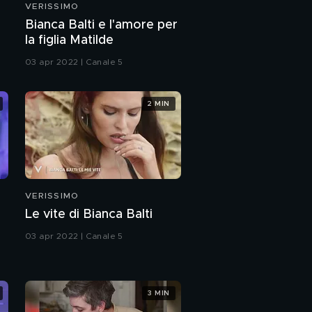
VERISSIMO
Tutti i volti di
a
Bianca Balti e l'amore per
Alessandro Borghi
la figlia Matilde
03 apr 2022 | Canale 5
Alessandro Borghi:
"Come sono diventato
attore"
2 MIN
Il talento di Jasmine
Trinca
Jasmine Trinca:
"Volevo fare
VERISSIMO
l'archeologa"
Le vite di Bianca Balti
Alessandro Borghi e
Jasmine Trinca in
03 apr 2022 | Canale 5
"Supereroi"
"Supereroi"
3 MIN