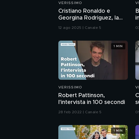
VERISSIMO
V
Cristiano Ronaldo e
B
Georgina Rodriguez, la
i
storia d'amore
12 ago 2025 | Canale 5
0
1 MIN
VERISSIMO
V
Robert Pattinson,
C
l'intervista in 100 secondi
s
28 feb 2022 | Canale 5
0
1 MIN