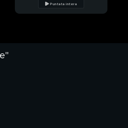
Puntata intera
Fabio Volo: "Non
esistono figli tristi di
genitori felici"
Fabio Volo e l'incipit
del suo nuovo libro
te"
Luciana Littizzetto:
l'intervista integrale
Luciana Littizzetto:
donna oltre la comicità
Gli esordi di Luciana
Littizzetto
Luciana Littizzetto:
regina della risata