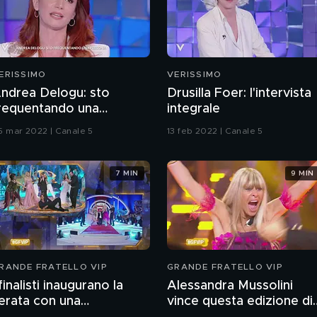
ERISSIMO
VERISSIMO
ndrea Delogu: sto
Drusilla Foer: l'intervista
requentando una
integrale
ersona
5 mar 2022 | Canale 5
13 feb 2022 | Canale 5
7 MIN
9 MIN
RANDE FRATELLO VIP
GRANDE FRATELLO VIP
 finalisti inaugurano la
Alessandra Mussolini
erata con una
vince questa edizione di