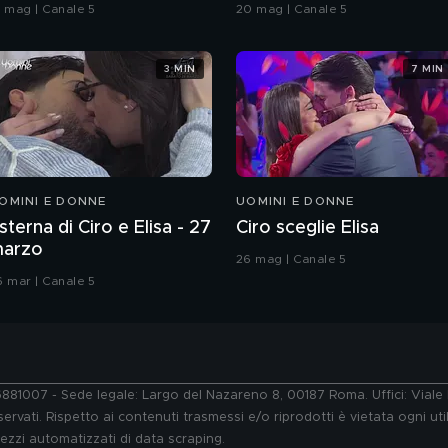
oreografia
Grande Fratello VIP
9 mag | Canale 5
20 mag | Canale 5
3 MIN
7 MIN
OMINI E DONNE
UOMINI E DONNE
sterna di Ciro e Elisa - 27
Ciro sceglie Elisa
arzo
26 mag | Canale 5
6 mar | Canale 5
76881007 - Sede legale: Largo del Nazareno 8, 00187 Roma. Uffici: Vial
ervati. Rispetto ai contenuti trasmessi e/o riprodotti è vietata ogni uti
 mezzi automatizzati di data scraping.