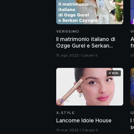
VERISSIMO
V
Il matrimonio italiano di
A
Ozge Gurel e Serkan
f
Cayoglu
p
15 ago 2022 | Canale 5
0
4 MIN
X-STYLE
G
Lancome Idole House
I
s
19 mar 2025 | Canale 5