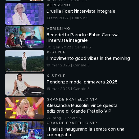
14 dic 2021 | Canale 5
VERISSIMO
Drusilla Foer: l'intervista integrale
13 feb 2022 | Canale 5
VERISSIMO
Benedetta Parodi e Fabio Caressa:
l'intervista integrale
30 gen 2022 | Canale 5
X-STYLE
Il movimento good vibes in the morning
19 mar 2025 | Canale 5
X-STYLE
Tendenze moda: primavera 2025
19 mar 2025 | Canale 5
GRANDE FRATELLO VIP
Alessandra Mussolini vince questa
edizione di Grande Fratello VIP
20 mag | Canale 5
GRANDE FRATELLO VIP
I finalisti inaugurano la serata con una
coreografia