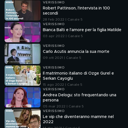
VERISSIMO
Robert Pattinson, l'intervista in 100
secondi
28 feb 2022 | Canale 5
VERISSIMO
Bianca Balti e l'amore per la figlia Matilde
03 apr 2022 | Canale 5
VERISSIMO
Carlo Acutis annuncia la sua morte
09 ott 2021 | Canale 5
VERISSIMO
Il matrimonio italiano di Ozge Gurel e
Serkan Cayoglu
15 ago 2022 | Canale 5
VERISSIMO
Andrea Delogu: sto frequentando una
persona
05 mar 2022 | Canale 5
VERISSIMO
Le vip che diventeranno mamme nel
2022