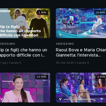
3 MIN
19 MIN
ERISSIMO
VERISSIMO
ip (e figli) che hanno un
Raoul Bova e Maria Chia
apporto difficile con i
Giannetta: l'intervista
enitori
integrale
9 lug | Canale 5
05 feb 2023 | Canale 5
23 MIN
2 MIN