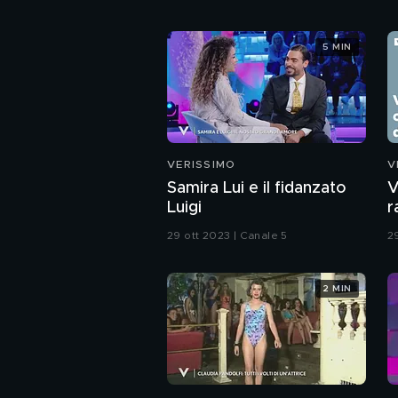
5 MIN
VERISSIMO
V
Samira Lui e il fidanzato
V
Luigi
r
g
29 ott 2023 | Canale 5
2
2 MIN