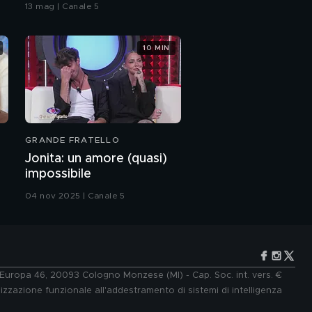
bacio
13 mag | Canale 5
"Sono stata alla Casa
Bianca"
10 MIN
Loredana Bertè e la
sua libertà
PROSSIMO VIDEO
Loredana Bertè e il
DDL Zan
GRANDE FRATELLO
Loredana Bertè:
Jonita: un amore (quasi)
l'intervista del 19
impossibile
settembre 2020
04 nov 2025 | Canale 5
Loredana Bertè e la
collaborazione con
Ligabue
Loredana Bertè: "Mi
sono sentita sola"
e Europa 46, 20093 Cologno Monzese (MI) - Cap. Soc. int. vers. €
lizzazione funzionale all'addestramento di sistemi di intelligenza
Loredana Bertè e la