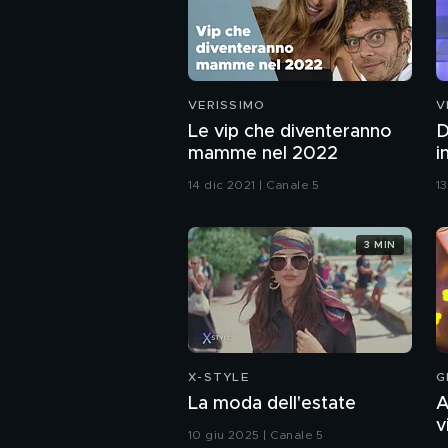
VERISSIMO
V
Le vip che diventeranno
D
mamme nel 2022
i
14 dic 2021 | Canale 5
1
3 MIN
X-STYLE
G
La moda dell'estate
A
v
10 giu 2025 | Canale 5