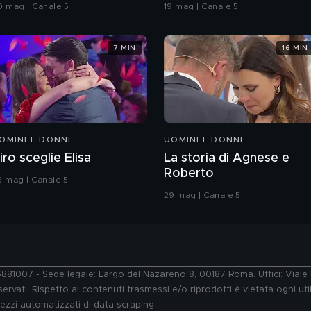
rande Fratello VIP
coreografia
0 mag | Canale 5
19 mag | Canale 5
7 MIN
16 MIN
OMINI E DONNE
UOMINI E DONNE
iro sceglie Elisa
La storia di Agnese e
Roberto
6 mag | Canale 5
29 mag | Canale 5
76881007 - Sede legale: Largo del Nazareno 8, 00187 Roma. Uffici: Vial
ervati. Rispetto ai contenuti trasmessi e/o riprodotti è vietata ogni uti
 mezzi automatizzati di data scraping.