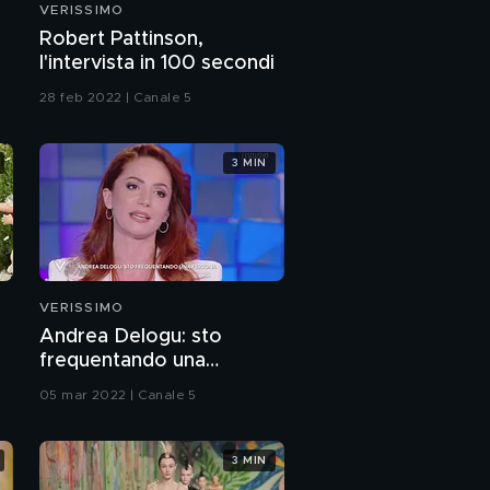
VERISSIMO
Lorella Cuccarini: "Ho
a
Robert Pattinson,
festeggiato 30 anni di
l'intervista in 100 secondi
matrimonio"
28 feb 2022 | Canale 5
Lorella Cuccarini e il
rapporto con i figli
3 MIN
Lorella Cuccarini: la
figlia Chiara
Lorella Cuccarini: "La
mia esperienza ad
Amici"
VERISSIMO
Andrea Delogu: sto
Il meglio di Lorella
frequentando una
Cuccarini ad Amici
persona
05 mar 2022 | Canale 5
Lorella Cuccarini: "Mi
sto divertendo tanto
ad Amici"
3 MIN