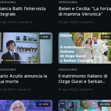
ERISSIMO
VERISSIMO
ianca Balti: l'intervista
Belen e Cecilia: "La forz
ntegrale
di mamma Veronica"
3 apr 2022 | Canale 5
03 apr 2022 | Canale 5
1 MIN
1 MIN
ERISSIMO
VERISSIMO
arlo Acutis annuncia la
Il matrimonio italiano di
ua morte
Ozge Gurel e Serkan
Cayoglu
9 ott 2021 | Canale 5
15 ago 2022 | Canale 5
30 MIN
26 MIN