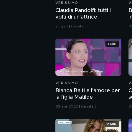
VERISSIMO
V
Claudia Pandolfi: tutti i
B
volti di un'attrice
i
25 gen | Canale 5
0
1 MIN
VERISSIMO
V
Bianca Balti e l'amore per
C
la figlia Matilde
s
03 apr 2022 | Canale 5
0
2 MIN