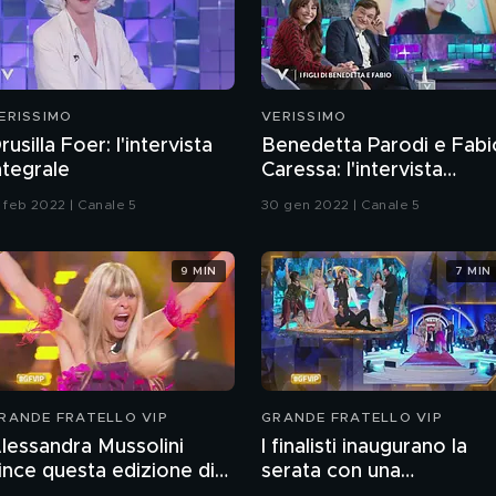
ERISSIMO
VERISSIMO
rusilla Foer: l'intervista
Benedetta Parodi e Fabi
ntegrale
Caressa: l'intervista
integrale
3 feb 2022 | Canale 5
30 gen 2022 | Canale 5
9 MIN
7 MIN
RANDE FRATELLO VIP
GRANDE FRATELLO VIP
lessandra Mussolini
I finalisti inaugurano la
ince questa edizione di
serata con una