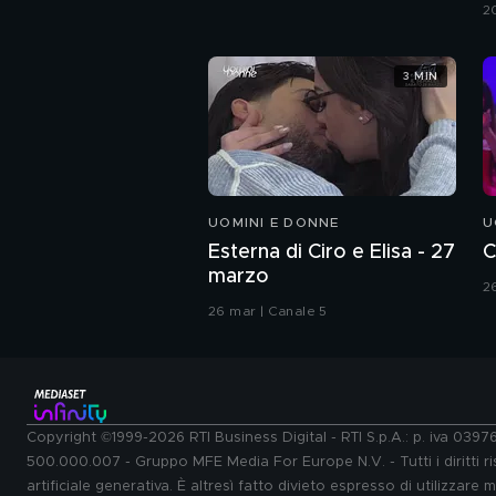
G
2
3 MIN
UOMINI E DONNE
U
Esterna di Ciro e Elisa - 27
C
marzo
2
26 mar | Canale 5
Copyright ©1999-2026 RTI Business Digital - RTI S.p.A.: p. iva 039
500.000.007 - Gruppo MFE Media For Europe N.V. - Tutti i diritti ris
artificiale generativa. È altresì fatto divieto espresso di utilizzare