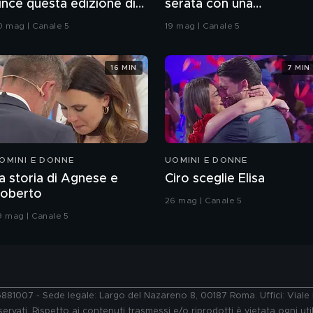
ince questa edizione di
serata con una
rande Fratello VIP
coreografia
0 mag | Canale 5
19 mag | Canale 5
16 MIN
7 MIN
OMINI E DONNE
UOMINI E DONNE
a storia di Agnese e
Ciro sceglie Elisa
oberto
26 mag | Canale 5
9 mag | Canale 5
76881007 - Sede legale: Largo del Nazareno 8, 00187 Roma. Uffici: Vial
ervati. Rispetto ai contenuti trasmessi e/o riprodotti è vietata ogni uti