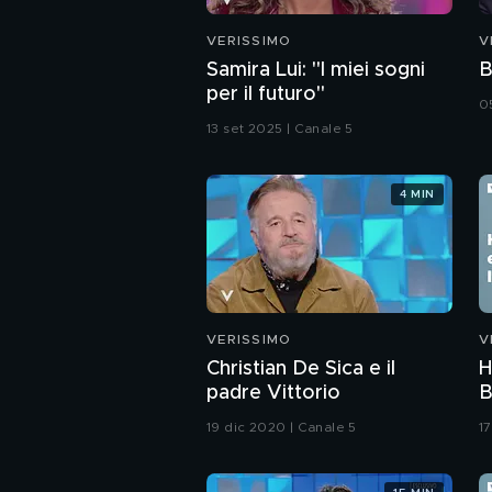
VERISSIMO
V
Samira Lui: "I miei sogni
B
per il futuro"
0
13 set 2025 | Canale 5
4 MIN
VERISSIMO
V
Christian De Sica e il
H
padre Vittorio
B
d
19 dic 2020 | Canale 5
17
a