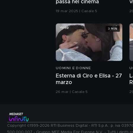
passa nel cinema
v
G
19 mar 2025 | Canale 5
2
3 MIN
UOMINI E DONNE
U
Esterna di Ciro e Elisa - 27
L
marzo
R
26 mar | Canale 5
2
Copyright ©1999-2026 RTI Business Digital - RTI S.p.A.: p. iva 039
500.000.007 - Gruppo MFE Media For Europe N.V. - Tutti i diritti ris