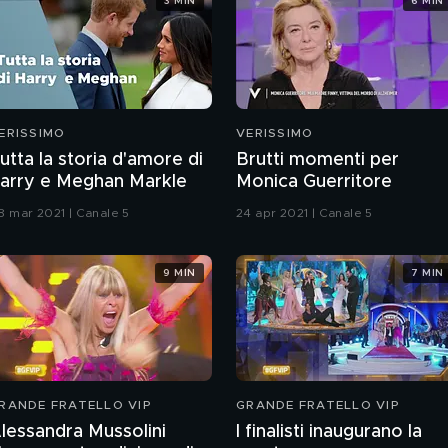
3 MIN
6 MIN
ERISSIMO
VERISSIMO
utta la storia d'amore di
Brutti momenti per
arry e Meghan Markle
Monica Guerritore
8 mar 2021 | Canale 5
24 apr 2021 | Canale 5
9 MIN
7 MIN
RANDE FRATELLO VIP
GRANDE FRATELLO VIP
lessandra Mussolini
I finalisti inaugurano la