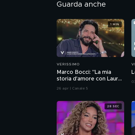
Guarda anche
1 MIN
VERISSIMO
V
Marco Bocci: "La mia
L
storia d'amore con Laura
0
Chiatti"
26 apr | Canale 5
28 SEC