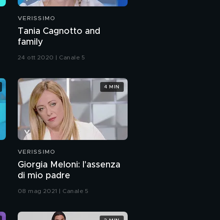
VERISSIMO
Tania Cagnotto and
family
24 ott 2020 | Canale 5
4 MIN
VERISSIMO
Giorgia Meloni: l'assenza
di mio padre
08 mag 2021 | Canale 5