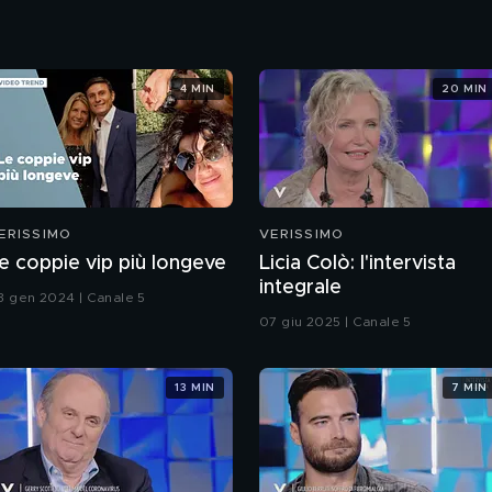
4 MIN
20 MIN
ERISSIMO
VERISSIMO
e coppie vip più longeve
Licia Colò: l'intervista
integrale
3 gen 2024 | Canale 5
07 giu 2025 | Canale 5
13 MIN
7 MIN