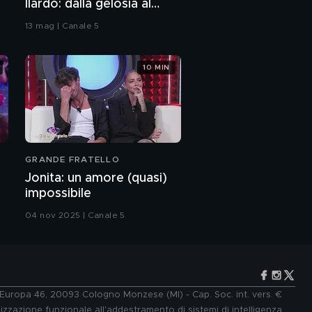
Ilardo: dalla gelosia al
bacio
13 mag | Canale 5
10 MIN
GRANDE FRATELLO
Jonita: un amore (quasi)
impossibile
04 nov 2025 | Canale 5
e Europa 46, 20093 Cologno Monzese (MI) - Cap. Soc. int. vers. €
lizzazione funzionale all'addestramento di sistemi di intelligenza