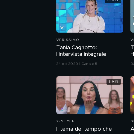
15 MIN
VERISSIMO
V
Tania Cagnotto:
T
l'intervista integrale
H
24 ott 2020 | Canale 5
0
3 MIN
X-STYLE
G
Il tema del tempo che
A