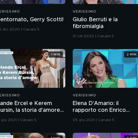
ERISSIMO
VERISSIMO
entornato, Gerry Scotti!
Giulio Berruti e la
fibromialgia
5 dic 2020 | Canale 5
31 ott 2020 | Canale 5
1 MIN
2 MIN
ERISSIMO
VERISSIMO
ande Ercel e Kerem
Elena D'Amario: il
ursin, la storia d'amore
rapporto con Enrico
elle star di Love is in the
Nigiotti
 giu 2021 | Canale 5
05 giu 2021 | Canale 5
ir