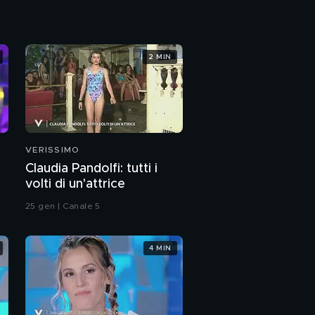
Grazie a tutti,
arrivederci a
2 MIN
settembre!
VERISSIMO
Claudia Pandolfi: tutti i
volti di un'attrice
25 gen | Canale 5
4 MIN