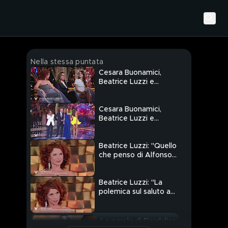
Nella stessa puntata
Cesara Buonamici,
Beatrice Luzzi e
Rebecca Staffelli: "Il
nostro Grande Fratello"
Cesara Buonamici,
Beatrice Luzzi e
Rebecca Staffelli: le
regine del "Grande
Fratello"
Beatrice Luzzi: "Quello
che penso di Alfonso
Signorini"
Beatrice Luzzi: "La
polemica sul saluto a
mia suocera al Grande
Fratello"
Le parole di Fiordaliso