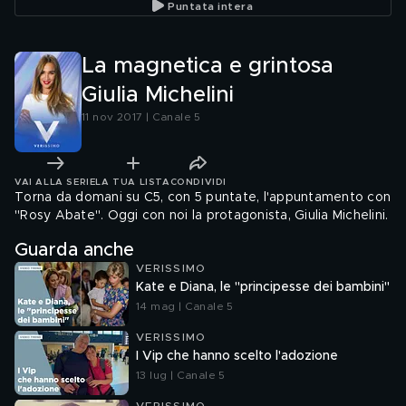
Puntata intera
La magnetica e grintosa
Giulia Michelini
11 nov 2017 | Canale 5
VAI ALLA SERIE
LA TUA LISTA
CONDIVIDI
Torna da domani su C5, con 5 puntate, l'appuntamento con
"Rosy Abate". Oggi con noi la protagonista, Giulia Michelini.
Guarda anche
VERISSIMO
Kate e Diana, le "principesse dei bambini"
14 mag | Canale 5
VERISSIMO
I Vip che hanno scelto l'adozione
13 lug | Canale 5