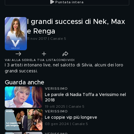
Puntata intera
I grandi successi di Nek, Max
e Renga
11 nov 2017 | Canale 5
VAI ALLA SERIE
LA TUA LISTA
CONDIVIDI
I 3 artisti intonano live, nel salotto di Silvia, alcuni dei loro
grandi successi.
Guarda anche
VERISSIMO
Le parole di Nadia Toffa a Verissimo nel
2018
19 ott 2025 | Canale 5
VERISSIMO
Le coppie vip più longeve
03 gen 2024 | Canale 5