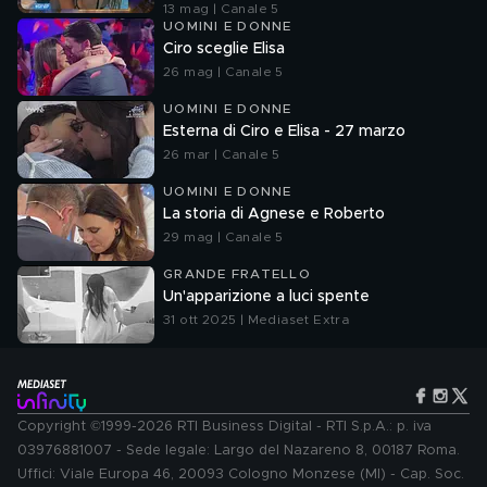
13 mag | Canale 5
UOMINI E DONNE
Ciro sceglie Elisa
26 mag | Canale 5
UOMINI E DONNE
Esterna di Ciro e Elisa - 27 marzo
26 mar | Canale 5
UOMINI E DONNE
La storia di Agnese e Roberto
29 mag | Canale 5
GRANDE FRATELLO
Un'apparizione a luci spente
31 ott 2025 | Mediaset Extra
Copyright ©1999-2026 RTI Business Digital - RTI S.p.A.: p. iva
03976881007 - Sede legale: Largo del Nazareno 8, 00187 Roma.
Uffici: Viale Europa 46, 20093 Cologno Monzese (MI) - Cap. Soc.