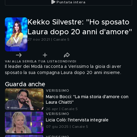
Puntata intera
Kekko Silvestre: "Ho sposato
Laura dopo 20 anni d'amore"
27 nov 2021 | Canale 5
VAI ALLA SERIE
LA TUA LISTA
CONDIVIDI
Il leader dei Modà racconta a Verissimo la gioia di aver
sposato la sua compagna Laura dopo 20 anni insieme.
Guarda anche
VERISSIMO
Marco Bocci: "La mia storia d'amore con
Laura Chiatti"
26 apr | Canale 5
VERISSIMO
Licia Colò: l'intervista integrale
07 giu 2025 | Canale 5