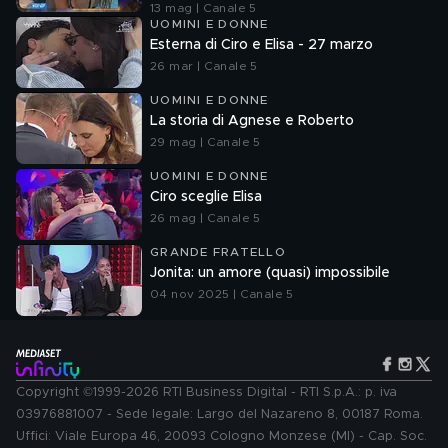
13 mag | Canale 5
UOMINI E DONNE
Esterna di Ciro e Elisa - 27 marzo
26 mar | Canale 5
UOMINI E DONNE
La storia di Agnese e Roberto
29 mag | Canale 5
UOMINI E DONNE
Ciro sceglie Elisa
26 mag | Canale 5
GRANDE FRATELLO
Jonita: un amore (quasi) impossibile
04 nov 2025 | Canale 5
Copyright ©1999-2026 RTI Business Digital - RTI S.p.A.: p. iva
03976881007 - Sede legale: Largo del Nazareno 8, 00187 Roma.
Uffici: Viale Europa 46, 20093 Cologno Monzese (MI) - Cap. Soc.