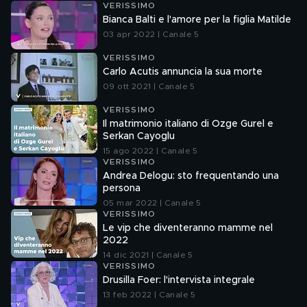
VERISSIMO
Bianca Balti e l'amore per la figlia Matilde
03 apr 2022 | Canale 5
VERISSIMO
Carlo Acutis annuncia la sua morte
09 ott 2021 | Canale 5
VERISSIMO
Il matrimonio italiano di Ozge Gurel e
Serkan Cayoglu
15 ago 2022 | Canale 5
VERISSIMO
Andrea Delogu: sto frequentando una
persona
05 mar 2022 | Canale 5
VERISSIMO
Le vip che diventeranno mamme nel
2022
14 dic 2021 | Canale 5
VERISSIMO
Drusilla Foer: l'intervista integrale
13 feb 2022 | Canale 5