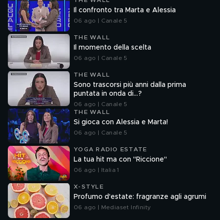
THE WALL
Il confronto tra Marta e Alessia
06 ago | Canale 5
THE WALL
Il momento della scelta
06 ago | Canale 5
THE WALL
Sono trascorsi più anni dalla prima
puntata in onda di...?
06 ago | Canale 5
THE WALL
Si gioca con Alessia e Marta!
06 ago | Canale 5
YOGA RADIO ESTATE
La tua hit ma con "Riccione"
06 ago | Italia 1
X-STYLE
Profumo d'estate: fragranze agli agrumi
06 ago | Mediaset Infinity