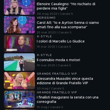
Elenoire Casalegno: "Ho rischiato di
perdere mia figlia"
06 mag 2023 | Canale 5
VERISSIMO
Carol Alt: "Io e Ayrton Senna ci siamo
amati fino alla sua scomparsa"
25 mar 2023 | Canale 5
X-STYLE
I colori di Marcello Lo Giudice
19 mar 2025 | Canale 5
X-STYLE
Il connubio moda x motori
19 mar 2025 | Canale 5
GRANDE FRATELLO VIP
Alessandra Mussolini vince questa
edizione di Grande Fratello VIP
20 mag | Canale 5
GRANDE FRATELLO VIP
I finalisti inaugurano la serata con una
coreografia
19 mag | Canale 5