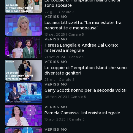
Le coppie di Temptation Island che si
sono sposate
22 giu | Canale 5
VERISSIMO
Luciana Littizzetto: "La mia estate, tra
pancreatite e menopausa"
13 set 2025 | Canale 5
VERISSIMO
Teresa Langella e Andrea Dal Corso:
l'intervista integrale
21 set 2024 | Canale 5
VERISSIMO
Le coppie di Temptation Island che sono
diventate genitori
23 giu | Canale 5
VERISSIMO
Gerry Scotti: nonno per la seconda volta!
05 feb 2023 | Canale 5
VERISSIMO
Pamela Camassa: l'intervista integrale
15 apr 2023 | Canale 5
VERISSIMO