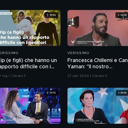
3 MIN
3 MIN
ERISSIMO
VERISSIMO
ip (e figli) che hanno un
Francesca Chillemi e Can
apporto difficile con i
Yaman: "Il nostro
enitori
rapporto sul set"
9 lug | Canale 5
27 apr 2024 | Canale 5
5 MIN
1 MIN