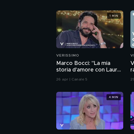
1 MIN
VERISSIMO
V
Marco Bocci: "La mia
V
storia d'amore con Laura
r
Chiatti"
g
26 apr | Canale 5
2
4 MIN