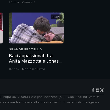
26 mar | Canale 5
Zanicchi
1 MIN
Iva Zanicchi: "La tv mi
ha dato l'amore del
pubblico"
Iva Zanicchi e il bilancio
della sua carriera
GRANDE FRATELLO
Iva Zanicchi e la sua
Baci appassionati tra
seconda vita in tv
Anita Mazzotta e Jonas
Pepe
07 nov | Mediaset Extra
Iva Zanicchi: "Questa
estate non vorrei fare
concerti"
Iva Zanicchi e l'invito di
Frank Sinistra
e Europa 46, 20093 Cologno Monzese (MI) - Cap. Soc. int. vers. €
lizzazione funzionale all'addestramento di sistemi di intelligenza
Milva e Iva Zanicchi,