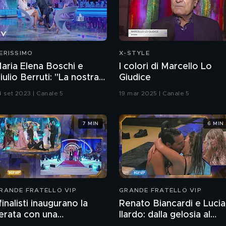
ERISSIMO
X-STYLE
aria Elena Boschi e
I colori di Marcello Lo
iulio Berruti: "La nostra
Giudice
toria d'amore"
4 set 2023 | Canale 5
19 mar 2025 | Canale 5
7 MIN
6 MIN
RANDE FRATELLO VIP
GRANDE FRATELLO VIP
 finalisti inaugurano la
Renato Biancardi e Lucia
erata con una
Ilardo: dalla gelosia al