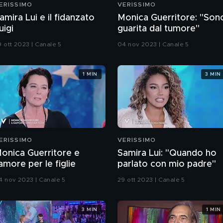
ERISSIMO
VERISSIMO
amira Lui e il fidanzato
Monica Guerritore: "Son
uigi
guarita dal tumore"
9 ott 2023 | Canale 5
04 nov 2023 | Canale 5
1 MIN
3 MIN
ERISSIMO
VERISSIMO
onica Guerritore e
Samira Lui: "Quando ho
'amore per le figlie
parlato con mio padre"
4 nov 2023 | Canale 5
29 ott 2023 | Canale 5
3 MIN
1 MIN