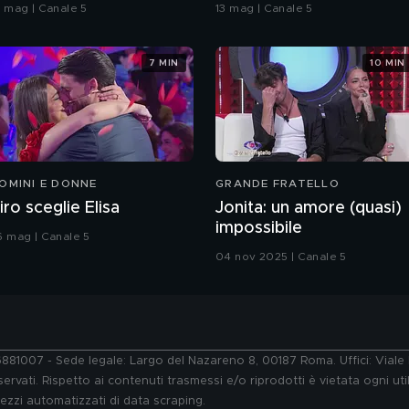
oreografia
bacio
9 mag | Canale 5
13 mag | Canale 5
7 MIN
10 MIN
OMINI E DONNE
GRANDE FRATELLO
iro sceglie Elisa
Jonita: un amore (quasi)
impossibile
6 mag | Canale 5
04 nov 2025 | Canale 5
76881007 - Sede legale: Largo del Nazareno 8, 00187 Roma. Uffici: Vial
ervati. Rispetto ai contenuti trasmessi e/o riprodotti è vietata ogni uti
 mezzi automatizzati di data scraping.