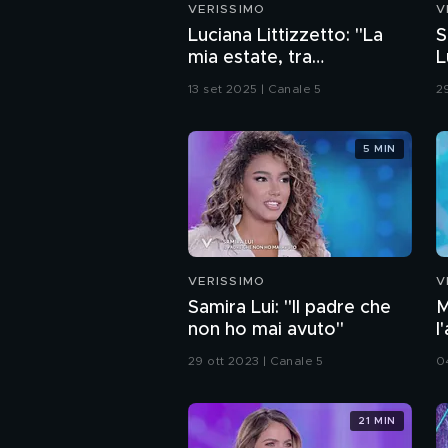
VERISSIMO
V
Luciana Littizzetto: "La
S
mia estate, tra
L
pancreatite e
13 set 2025 | Canale 5
2
menopausa"
5 MIN
VERISSIMO
V
Samira Lui: "Il padre che
M
non ho mai avuto"
l
29 ott 2023 | Canale 5
0
21 MIN