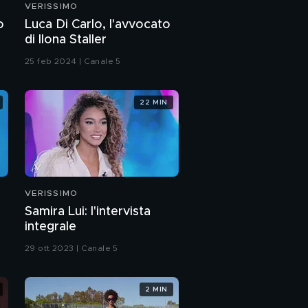
VERISSIMO
PROSSIMO VIDEO
Gianluca Ginobile e
o
Luca Di Carlo, l'avvocato
l'amore
di Ilona Staller
25 feb 2024 | Canale 5
Maria Teresa Paniccia
e Alessandro Rausa:
l'intervista integrale
22 MIN
Piero Barone: "Ho
corso la maratona di
New York"
Il Volo prossimamente
su Canale 5
VERISSIMO
Samira Lui: l'intervista
Maria Teresa e
integrale
Alessandro di "Uomini
e Donne" e il loro
29 ott 2023 | Canale 5
amore
Maria Teresa e
Alessandro, l'amore
2 MIN
non ha età