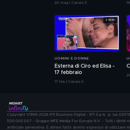
Grande Fratello VIP
c
20 mag | Canale 5
1
3 MIN
UOMINI E DONNE
U
Esterna di Ciro ed Elisa -
C
17 febbraio
2
17 feb | Canale 5
Copyright ©1999-2026 RTI Business Digital - RTI S.p.A.: p. iva 039
500.000.007 - Gruppo MFE Media For Europe N.V. - Tutti i diritti ris
artificiale generativa. È altresì fatto divieto espresso di utilizzare