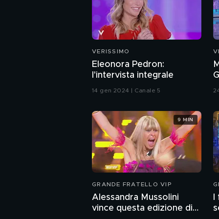
VERISSIMO
V
Eleonora Pedron:
M
l'intervista integrale
G
s
14 gen 2024 | Canale 5
2
9 MIN
GRANDE FRATELLO VIP
G
Alessandra Mussolini
I
vince questa edizione di
s