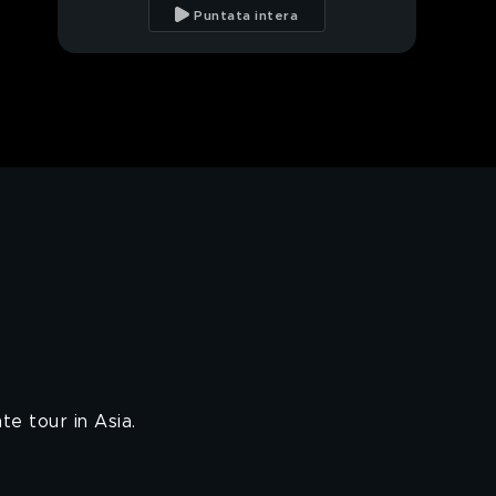
avuto molte delusioni
Puntata intera
nella vita"
Yeliz Dogramacilar
ricorda l'amata nonna
Yeliz Dogramacilar e il
sogno di fare la
modella e il rapporto
con la popolarità
Yeliz Dogramacilar in
"Terra Amara"
Yeliz Dogramacilar e
l'amore per suo marito
Una scena esclusiva da
"Terra Amara"
te tour in Asia.
Il Volo e i loro primi 15
anni insieme