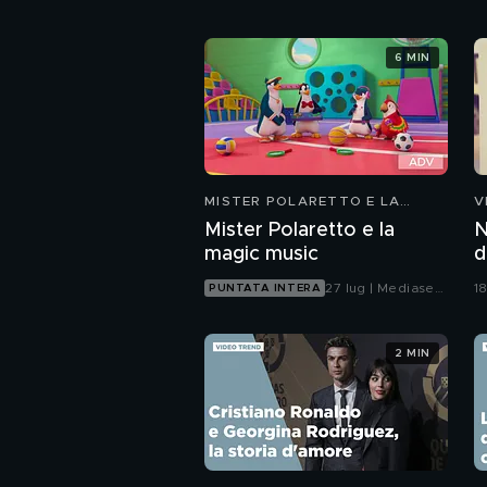
6 MIN
MISTER POLARETTO E LA
V
MAGIC MUSIC
Mister Polaretto e la
N
magic music
d
27 lug | Mediaset
1
PUNTATA INTERA
Infinity
2 MIN