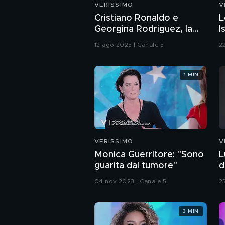
VERISSIMO
V
Cristiano Ronaldo e
L
Georgina Rodriguez, la
I
storia d'amore
12 ago 2025 | Canale 5
22
1 MIN
VERISSIMO
V
Monica Guerritore: "Sono
L
guarita dal tumore"
d
04 nov 2023 | Canale 5
2
3 MIN