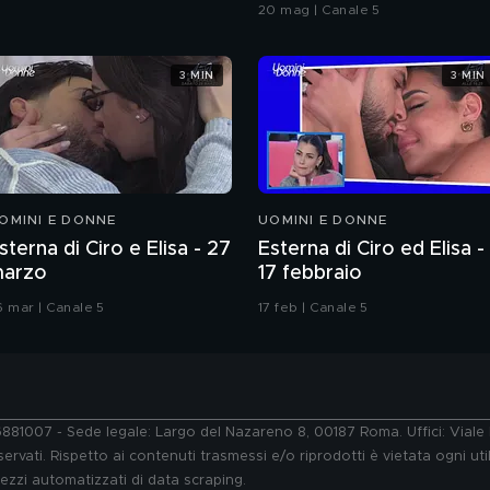
Grande Fratello VIP
20 mag | Canale 5
3 MIN
3 MIN
OMINI E DONNE
UOMINI E DONNE
sterna di Ciro e Elisa - 27
Esterna di Ciro ed Elisa -
arzo
17 febbraio
6 mar | Canale 5
17 feb | Canale 5
76881007 - Sede legale: Largo del Nazareno 8, 00187 Roma. Uffici: Vial
ervati. Rispetto ai contenuti trasmessi e/o riprodotti è vietata ogni uti
 mezzi automatizzati di data scraping.