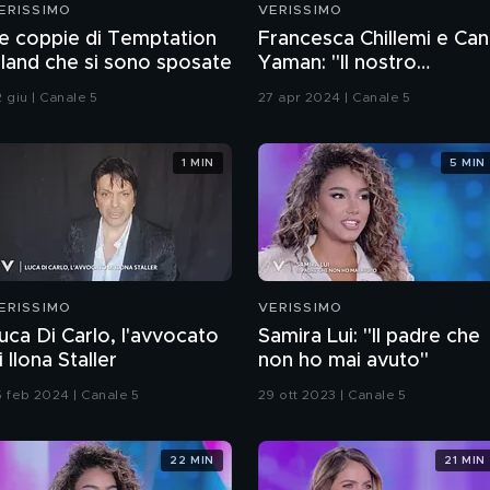
ERISSIMO
VERISSIMO
e coppie di Temptation
Francesca Chillemi e Can
sland che si sono sposate
Yaman: "Il nostro
rapporto sul set"
 giu | Canale 5
27 apr 2024 | Canale 5
1 MIN
5 MIN
ERISSIMO
VERISSIMO
uca Di Carlo, l'avvocato
Samira Lui: "Il padre che
i Ilona Staller
non ho mai avuto"
5 feb 2024 | Canale 5
29 ott 2023 | Canale 5
22 MIN
21 MIN