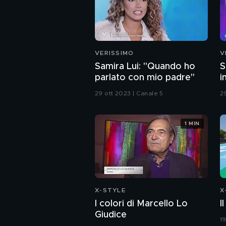
VERISSIMO
V
Samira Lui: "Quando ho
S
parlato con mio padre"
i
29 ott 2023 | Canale 5
2
1 MIN
X-STYLE
X
I colori di Marcello Lo
I
Giudice
1