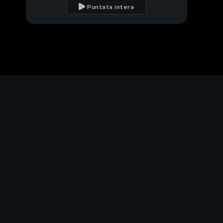
Zerbi per Holden
Puntata intera
Holden e il rapporto
con Rudy Zerbi
Holden e l'amore
Holden: "Il rapporto tra
me e Sarah"
Il messaggio di Jader e
Jacopo, i fratelli di
Holden
Holden e il rapporto
con i suoi fratelli
Holden in "Randagi"