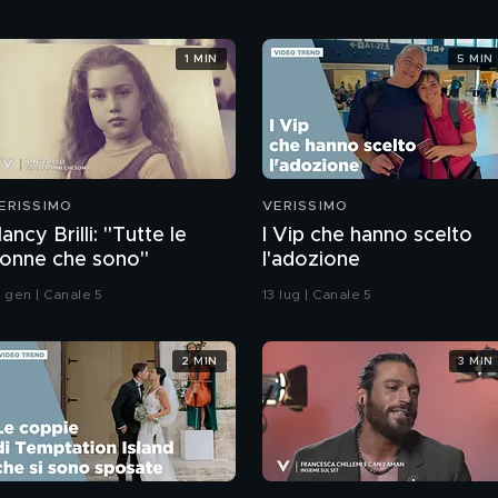
1 MIN
5 MIN
ERISSIMO
VERISSIMO
ancy Brilli: "Tutte le
I Vip che hanno scelto
onne che sono"
l'adozione
8 gen | Canale 5
13 lug | Canale 5
2 MIN
3 MIN