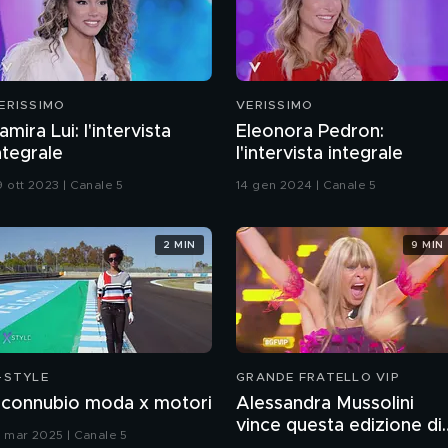
ERISSIMO
VERISSIMO
amira Lui: l'intervista
Eleonora Pedron:
ntegrale
l'intervista integrale
9 ott 2023 | Canale 5
14 gen 2024 | Canale 5
2 MIN
9 MIN
-STYLE
GRANDE FRATELLO VIP
l connubio moda x motori
Alessandra Mussolini
vince questa edizione di
9 mar 2025 | Canale 5