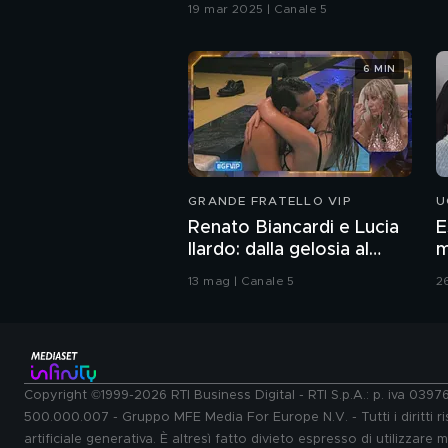
19 mar 2025 | Canale 5
6 MIN
GRANDE FRATELLO VIP
U
Renato Biancardi e Lucia
E
Ilardo: dalla gelosia al
m
bacio
13 mag | Canale 5
2
Copyright ©1999-2026 RTI Business Digital - RTI S.p.A.: p. iva 039
500.000.007 - Gruppo MFE Media For Europe N.V. - Tutti i diritti ris
artificiale generativa. È altresì fatto divieto espresso di utilizzare