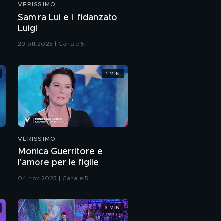
VERISSIMO
Il percorso di Sarah
Samira Lui e il fidanzato
Toscano ad "Amici"
Luigi
29 ott 2023 | Canale 5
Sarah Toscano:
"L'amore per la mia
famiglia"
1 MIN
Sarah Toscano: "Vi
presento mio fratello
Lorenzo"
Sarah Toscano: "Il mio
rapporto con Holden"
VERISSIMO
Monica Guerritore e
Lorella Cuccarini: "Sono
l'amore per le figlie
orgogliosa del
percorso di Sarah ad
04 nov 2023 | Canale 5
Amici"
Sarah Toscano in
"Sexy magica"
3 MIN