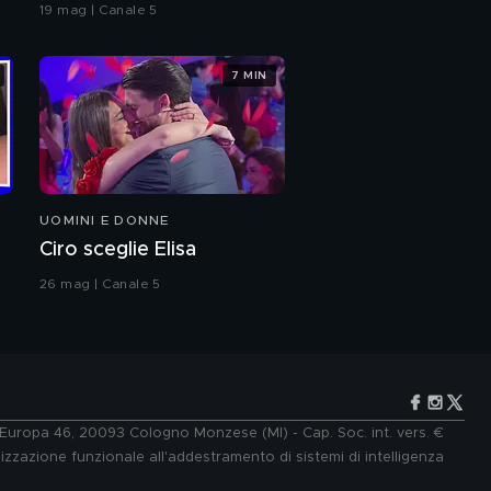
coreografia
19 mag | Canale 5
Castellanos
7 MIN
Dustin: dall'Australia ad
"Amici"
Dustin Taylor:
l'intervista integrale
UOMINI E DONNE
Il messaggio di
Ciro sceglie Elisa
Alessandra Celentano
per Marisol e Dustin
26 mag | Canale 5
Marisol Castellanos e il
rapporto con
Alessandra Celentano
Dustin Taylor: "Sto per
iniziare una nuova vita
in Italia"
e Europa 46, 20093 Cologno Monzese (MI) - Cap. Soc. int. vers. €
lizzazione funzionale all'addestramento di sistemi di intelligenza
Il percorso di Dustin