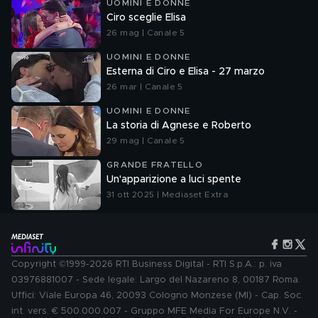
UOMINI E DONNE
Ciro sceglie Elisa
26 mag | Canale 5
UOMINI E DONNE
Esterna di Ciro e Elisa - 27 marzo
26 mar | Canale 5
UOMINI E DONNE
La storia di Agnese e Roberto
29 mag | Canale 5
GRANDE FRATELLO
Un'apparizione a luci spente
31 ott 2025 | Mediaset Extra
Copyright ©1999-2026 RTI Business Digital - RTI S.p.A.: p. iva
03976881007 - Sede legale: Largo del Nazareno 8, 00187 Roma.
Uffici: Viale Europa 46, 20093 Cologno Monzese (MI) - Cap. Soc.
int. vers. € 500.000.007 - Gruppo MFE Media For Europe N.V. -