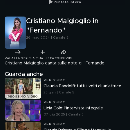
Puntata intera
Cristiano Malgioglio in
"Fernando"
26 mag 2024 | Canale 5
VAI ALLA SERIE
LA TUA LISTA
CONDIVIDI
Cristiano Malgioglio canta sulle note di "Fernando".
Guarda anche
VERISSIMO
Claudia Pandolfi: tutti i volti di un'attrice
25 gen | Canale 5
PROSSIMO VIDEO
VERISSIMO
Licia Colò: l'intervista integrale
07 giu 2025 | Canale 5
VERISSIMO