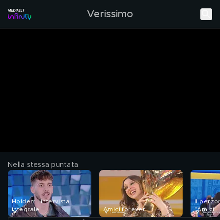
Verissimo
Nella stessa puntata
Holden: l'intervista
Il perco
integrale
Amici forever
"Amici"