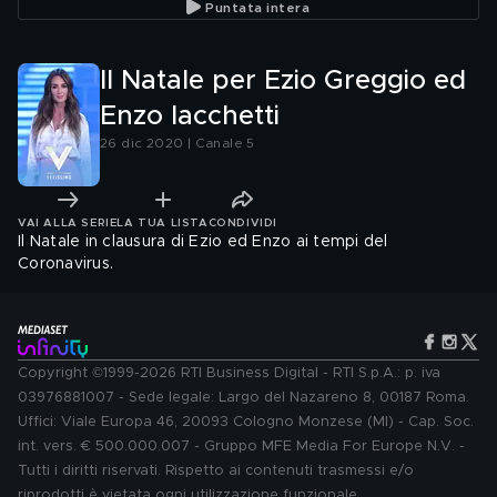
Puntata intera
Il Natale per Ezio Greggio ed
Enzo Iacchetti
26 dic 2020 | Canale 5
VAI ALLA SERIE
LA TUA LISTA
CONDIVIDI
Il Natale in clausura di Ezio ed Enzo ai tempi del
Coronavirus.
Copyright ©1999-2026 RTI Business Digital - RTI S.p.A.: p. iva
03976881007 - Sede legale: Largo del Nazareno 8, 00187 Roma.
Uffici: Viale Europa 46, 20093 Cologno Monzese (MI) - Cap. Soc.
int. vers. € 500.000.007 - Gruppo MFE Media For Europe N.V. -
Tutti i diritti riservati. Rispetto ai contenuti trasmessi e/o
riprodotti è vietata ogni utilizzazione funzionale