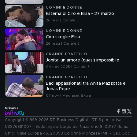
UOMINI E DONNE
Esterna di Ciro e Elisa - 27 marzo
26 mar | Canale 5
UOMINI E DONNE
Ciro sceglie Elisa
26 mag | Canale 5
GRANDE FRATELLO
Jonita: un amore (quasi) impossibile
04 nov 2025 | Canale 5
GRANDE FRATELLO
Baci appassionati tra Anita Mazzotta e
Jonas Pepe
07 nov | Mediaset Extra
Copyright ©1999-2026 RTI Business Digital - RTI S.p.A.: p. iva
03976881007 - Sede legale: Largo del Nazareno 8, 00187 Roma.
Uffici: Viale Europa 46, 20093 Cologno Monzese (MI) - Cap. Soc.