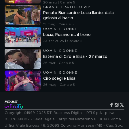
20 mag | Canale 5
GRANDE FRATELLO VIP
Renato Biancardi e Lucia Ilardo: dalla
gelosia al bacio
13 mag | Canale 5
UOMINI E DONNE
Lucia, Rosario e... il trono
23 set 2025 | Canale 5
UOMINI E DONNE
Esterna di Ciro e Elisa - 27 marzo
26 mar | Canale 5
UOMINI E DONNE
Ciro sceglie Elisa
26 mag | Canale 5
Copyright ©1999-2026 RTI Business Digital - RTI S.p.A.: p. iva
03976881007 - Sede legale: Largo del Nazareno 8, 00187 Roma.
Uffici: Viale Europa 46, 20093 Cologno Monzese (MI) - Cap. Soc.