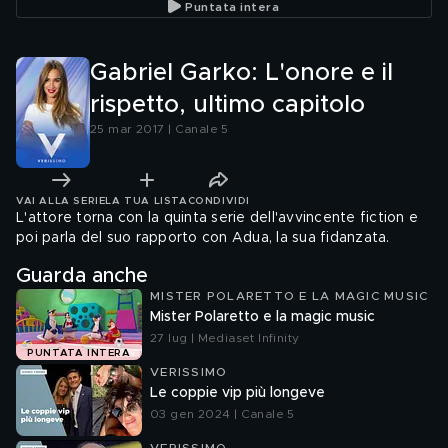
Puntata intera
Gabriel Garko: L'onore e il
rispetto, ultimo capitolo
25 mar 2017 | Canale 5
VAI ALLA SERIE
LA TUA LISTA
CONDIVIDI
L'attore torna con la quinta serie dell'avvincente fiction e
poi parla del suo rapporto con Adua, la sua fidanzata.
Guarda anche
MISTER POLARETTO E LA MAGIC MUSIC
Mister Polaretto e la magic music
27 lug | Mediaset Infinity
PUNTATA INTERA
VERISSIMO
Le coppie vip più longeve
03 gen 2024 | Canale 5