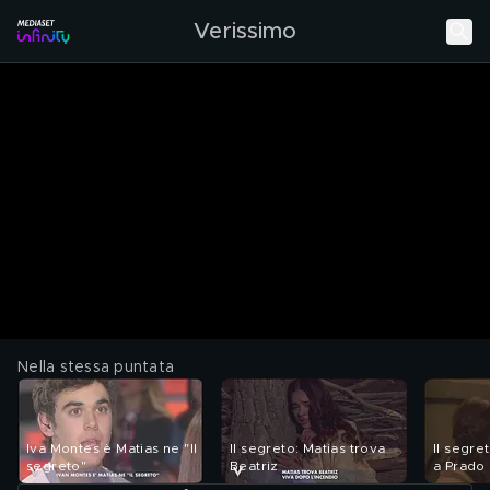
Verissimo
Nella stessa puntata
Iva Montes è Matias ne "Il
Il segreto: Matias trova
Il segre
segreto"
Beatriz
a Prado