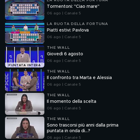
LA RUOTA DELLA FORTUNA
Tormentoni: "Ciao mare"
06 ago | Canale 5
LA RUOTA DELLA FORTUNA
Piatti estivi: Pavlova
06 ago | Canale 5
THE WALL
Giovedì 6 agosto
06 ago | Canale 5
PUNTATA INTERA
THE WALL
Il confronto tra Marta e Alessia
06 ago | Canale 5
THE WALL
Il momento della scelta
06 ago | Canale 5
THE WALL
Sono trascorsi più anni dalla prima
puntata in onda di...?
06 ago | Canale 5