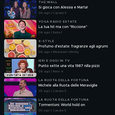
THE WALL
Si gioca con Alessia e Marta!
06 ago | Canale 5
YOGA RADIO ESTATE
La tua hit ma con "Riccione"
06 ago | Italia 1
X-STYLE
Profumo d'estate: fragranze agli agrumi
06 ago | Mediaset Infinity
IERI E OGGI IN TV
Punto sette una vita 1987 nilla pizzi
06 ago | Rete 4
PUNTATA INTERA
LA RUOTA DELLA FORTUNA
Michele alla Ruota delle Meraviglie
05 ago | Canale 5
LA RUOTA DELLA FORTUNA
Tormentoni: World hold on
05 ago | Canale 5