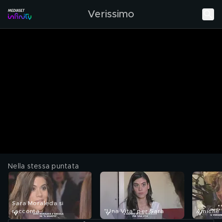
Verissimo
Nella stessa puntata
Sara Moraleda si
racconta
"Una Vita" per Sara
Amiche 