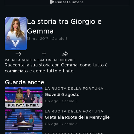
Puntata intera
La storia tra Giorgio e
Gemma
18 mar 2017 | Canale 5
VAI ALLA SERIE
LA TUA LISTA
CONDIVIDI
Racconta la sua storia con Gemma, come tutto è
cominciato e come tutto è finito.
Guarda anche
LA RUOTA DELLA FORTUNA
Giovedì 6 agosto
06 ago | Canale 5
PUNTATA INTERA
LA RUOTA DELLA FORTUNA
Greta alla Ruota delle Meraviglie
06 ago | Canale 5