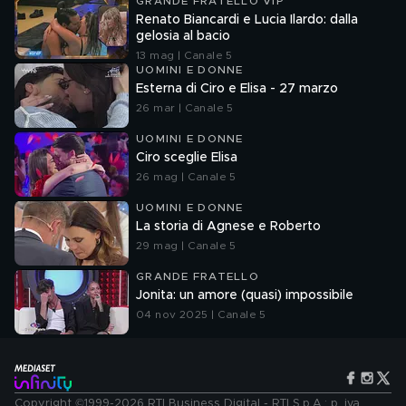
GRANDE FRATELLO VIP
Renato Biancardi e Lucia Ilardo: dalla
gelosia al bacio
13 mag | Canale 5
UOMINI E DONNE
Esterna di Ciro e Elisa - 27 marzo
26 mar | Canale 5
UOMINI E DONNE
Ciro sceglie Elisa
26 mag | Canale 5
UOMINI E DONNE
La storia di Agnese e Roberto
29 mag | Canale 5
GRANDE FRATELLO
Jonita: un amore (quasi) impossibile
04 nov 2025 | Canale 5
Copyright ©1999-2026 RTI Business Digital - RTI S.p.A.: p. iva