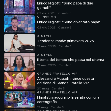
Enrico Nigiotti: "Sono papà di due
gemelli"
02 dic 2023 | Canale 5
VERISSIMO
Enrico Nigiotti: "Sono diventato papà"
02 dic 2023 | Canale 5
X-STYLE
Tendenze moda: primavera 2025
19 mar 2025 | Canale 5
X-STYLE
Il tema del tempo che passa nel cinema
19 mar 2025 | Canale 5
GRANDE FRATELLO VIP
Alessandra Mussolini vince questa
edizione di Grande Fratello VIP
20 mag | Canale 5
GRANDE FRATELLO VIP
I finalisti inaugurano la serata con una
coreografia
19 mag | Canale 5