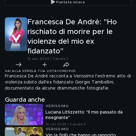
Puntata intera
Uomini e Donne"
Francesca De André: "Ho
rischiato di morire per le
violenze del mio ex
fidanzato"
13 apr 2024 | Canale 5
VAI ALLA SERIE
LA TUA LISTA
CONDIVIDI
Francesca De André racconta a Verissimo l'estremo atto di
violenza subito dall'ex fidanzato Giorgio Tambellini,
documentato da alcune drammatiche fotografie.
Guarda anche
VERISSIMO
Luciana Littizzetto: "Il mio passato da
insegnante"
13 set 2025 | Canale 5
VERISSIMO
Vip (e figli) che hanno un rapporto