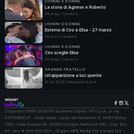
UOMINI E DONNE
La storia di Agnese e Roberto
29 mag | Canale 5
UOMINI E DONNE
Esterna di Ciro e Elisa - 27 marzo
26 mar | Canale 5
UOMINI E DONNE
Ciro sceglie Elisa
26 mag | Canale 5
GRANDE FRATELLO
Un'apparizione a luci spente
31 ott 2025 | Mediaset Extra
Copyright ©1999-2026 RTI Business Digital - RTI S.p.A.: p. iva
03976881007 - Sede legale: Largo del Nazareno 8, 00187 Roma.
Uffici: Viale Europa 46, 20093 Cologno Monzese (MI) - Cap. Soc.
int. vers. € 500.000.007 - Gruppo MFE Media For Europe N.V. -