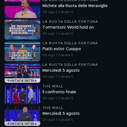
LA RUOTA DELLA FORTUNA
Michele alla Ruota delle Meraviglie
05 ago | Canale 5
LA RUOTA DELLA FORTUNA
Tormentoni: World hold on
05 ago | Canale 5
LA RUOTA DELLA FORTUNA
Piatti estivi: Cuoppo
05 ago | Canale 5
LA RUOTA DELLA FORTUNA
Mercoledì 5 agosto
05 ago | Canale 5
PUNTATA INTERA
THE WALL
Il confronto finale
05 ago | Canale 5
THE WALL
Mercoledì 5 agosto
05 ago | Canale 5
PUNTATA INTERA