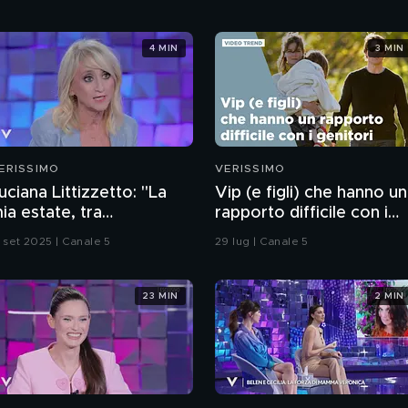
4 MIN
3 MIN
ERISSIMO
VERISSIMO
uciana Littizzetto: "La
Vip (e figli) che hanno un
ia estate, tra
rapporto difficile con i
ancreatite e
genitori
3 set 2025 | Canale 5
29 lug | Canale 5
enopausa"
23 MIN
2 MIN