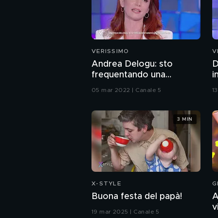
VERISSIMO
V
Andrea Delogu: sto
D
frequentando una
i
persona
05 mar 2022 | Canale 5
1
3 MIN
X-STYLE
G
Buona festa del papà!
A
v
19 mar 2025 | Canale 5