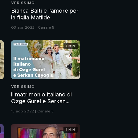
VERISSIMO
Laura Torrisi e l'amore
a
Bianca Balti e l'amore per
tossico
la figlia Matilde
03 apr 2022 | Canale 5
Laura Torrisi: "Martina
ha preso il meglio di
entrambi i genitori"
1 MIN
Laura Torrisi e
l'importanza della
parola "Grazie"
Fausto Desalu:
l'intervista integrale
VERISSIMO
Il matrimonio italiano di
Fausto Desalu: storia di
Ozge Gurel e Serkan
un campione
Cayoglu
15 ago 2022 | Canale 5
Fausto Desalu: il
campione nato per
1 MIN
correre