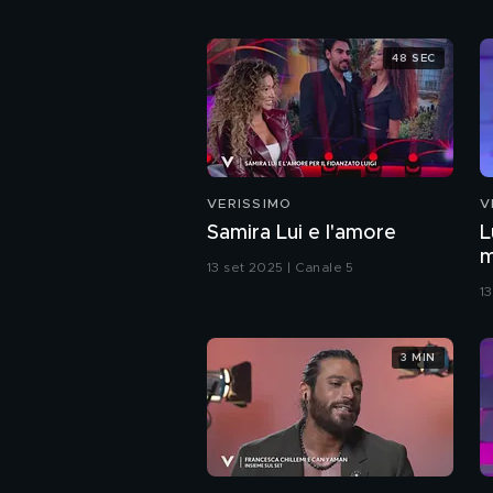
48 SEC
VERISSIMO
V
Samira Lui e l'amore
L
m
13 set 2025 | Canale 5
p
1
m
3 MIN