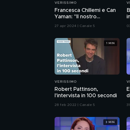
VERISSIMO
V
Francesca Chillemi e Can
B
Yaman: "Il nostro
i
rapporto sul set"
27 apr 2024 | Canale 5
0
1 MIN
VERISSIMO
V
Robert Pattinson,
E
l'intervista in 100 secondi
d
s
28 feb 2022 | Canale 5
31
3 MIN