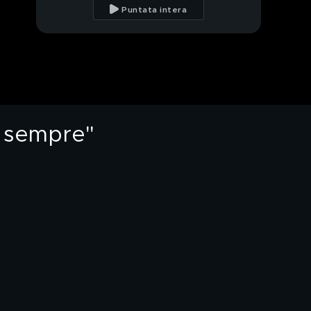
hanno rapinato in
Puntata intera
Brasile"
Martin Castrogiovanni:
"Come ho affrontato
un neurinoma"
Alessio Sakara e il
ruolo di padre
mi sempre"
Il "Best of" di Alessio e
Martin a "Tu si que
vales"
Martin Castrogiovanni:
"Ho sposato Daniela"
Laura Torrisi: "La mia
infanzia"
Laura Torrisi:
l'intervista integrale