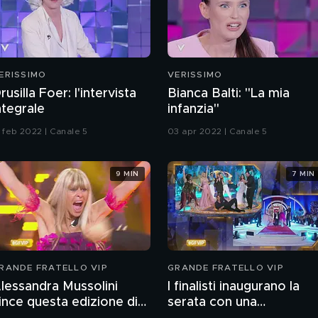
ERISSIMO
VERISSIMO
rusilla Foer: l'intervista
Bianca Balti: "La mia
ntegrale
infanzia"
3 feb 2022 | Canale 5
03 apr 2022 | Canale 5
9 MIN
7 MIN
RANDE FRATELLO VIP
GRANDE FRATELLO VIP
lessandra Mussolini
I finalisti inaugurano la
ince questa edizione di
serata con una