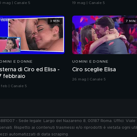
rande Fratello VIP
coreografia
0 mag | Canale 5
19 mag | Canale 5
3 MIN
7 MIN
OMINI E DONNE
UOMINI E DONNE
sterna di Ciro ed Elisa -
Ciro sceglie Elisa
7 febbraio
26 mag | Canale 5
 feb | Canale 5
76881007 - Sede legale: Largo del Nazareno 8, 00187 Roma. Uffici: Vial
ervati. Rispetto ai contenuti trasmessi e/o riprodotti è vietata ogni uti
 mezzi automatizzati di data scraping.