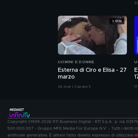
G
2
3 MIN
UOMINI E DONNE
U
Esterna di Ciro e Elisa - 27
E
marzo
1
26 mar | Canale 5
17
Copyright ©1999-2026 RTI Business Digital - RTI S.p.A.: p. iva 039
500.000.007 - Gruppo MFE Media For Europe N.V. - Tutti i diritti ris
artificiale generativa. È altresì fatto divieto espresso di utilizzare