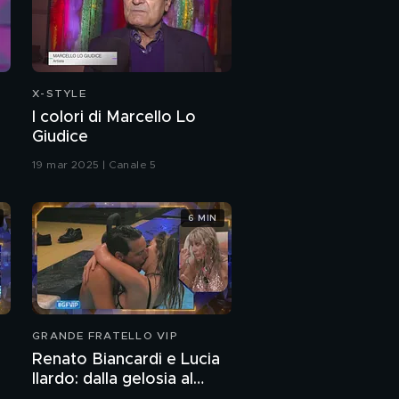
Fausto Desalu: papà mi
ha abbandonato
Fausto Desalu: mamma
mi ha insegnato il
X-STYLE
sacrificio
I colori di Marcello Lo
Giudice
Fausto Desalu: voglio
entrare nella storia
19 mar 2025 | Canale 5
Rita, la nonna adottiva
6 MIN
di Fausto Desalu
Fausto Desalu: il mio
idolo Andrew Howe
Il messaggio di Andrew
GRANDE FRATELLO VIP
Howe per Fausto
Renato Biancardi e Lucia
Desalu
Ilardo: dalla gelosia al
Fausto Desalu e la