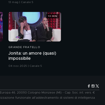
bacio
13 mag | Canale 5
cittadinanza italiana
10 MIN
Fausto Desalu e il
rapporto con la
mamma Veronica
Le dichiarazioni di
Fausto Desalu alla
mamma Veronica
GRANDE FRATELLO
Fausto Desalu e
Jonita: un amore (quasi)
mamma Veronica
impossibile
04 nov 2025 | Canale 5
Leonardo Spinazzola:
la mia bellissima
famiglia
Leonardo Spinazzola:
l'intervista integrale
e Europa 46, 20093 Cologno Monzese (MI) - Cap. Soc. int. vers. €
lizzazione funzionale all'addestramento di sistemi di intelligenza
Leonardo Spinazzola e