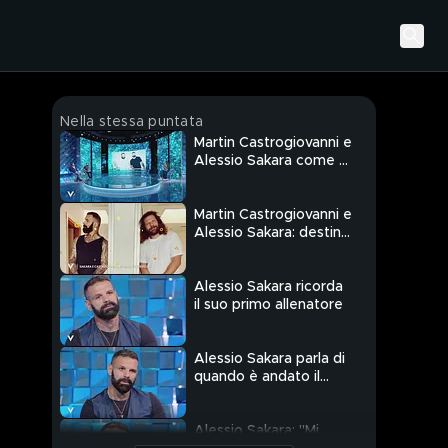
Nella stessa puntata
Martin Castrogiovanni e
Alessio Sakara come si
sono conosciuti?
Martin Castrogiovanni e
Alessio Sakara: destini
incrociati
Alessio Sakara ricorda
il suo primo allenatore
Alessio Sakara parla di
quando è andato il
Brasile
Alessio Sakara: "Mi