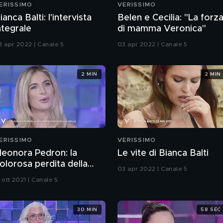
ERISSIMO
VERISSIMO
ianca Balti: l'intervista
Belen e Cecilia: "La forz
ntegrale
di mamma Veronica"
3 apr 2022 | Canale 5
03 apr 2022 | Canale 5
2 MIN
2 MIN
ERISSIMO
VERISSIMO
leonora Pedron: la
Le vite di Bianca Balti
olorosa perdita della
03 apr 2022 | Canale 5
orella
 ott 2021 | Canale 5
30 MIN
58 SEC