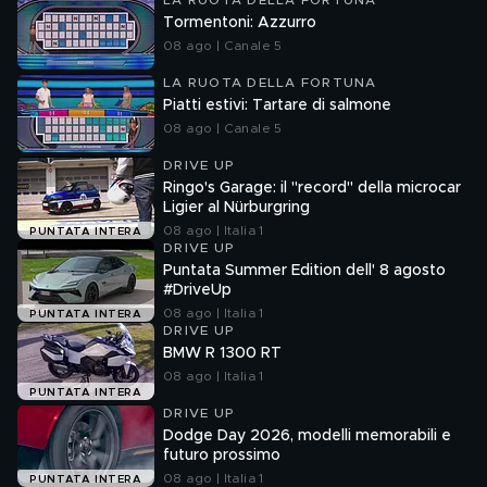
LA RUOTA DELLA FORTUNA
Tormentoni: Azzurro
08 ago | Canale 5
LA RUOTA DELLA FORTUNA
Piatti estivi: Tartare di salmone
08 ago | Canale 5
DRIVE UP
Ringo's Garage: il "record" della microcar
Ligier al Nürburgring
08 ago | Italia 1
PUNTATA INTERA
DRIVE UP
Puntata Summer Edition dell' 8 agosto
#DriveUp
08 ago | Italia 1
PUNTATA INTERA
DRIVE UP
BMW R 1300 RT
08 ago | Italia 1
PUNTATA INTERA
DRIVE UP
Dodge Day 2026, modelli memorabili e
futuro prossimo
08 ago | Italia 1
PUNTATA INTERA