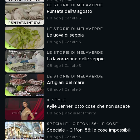
08 ago | Italia 1
PUNTATA INTERA
LE STORIE DI MELAVERDE
Puntata dell'8 agosto
08 ago | Canale 5
PUNTATA INTERA
LE STORIE DI MELAVERDE
Le uova di seppia
08 ago | Canale 5
LE STORIE DI MELAVERDE
La lavorazione delle seppie
08 ago | Canale 5
LE STORIE DI MELAVERDE
Artigiani del mare
08 ago | Canale 5
X-STYLE
Kylie Jenner: otto cose che non sapete
08 ago | Mediaset Infinity
SPECIALE - GIFFONI 56: LE COSE
IMPOSSIBILI
Speciale - Giffoni 56: le cose impossibili
08 ago | Canale 5