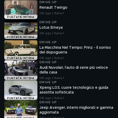
DRIVE UP
Renault Twingo
08 ago | Italia 1
PUNTATA INTERA
DRIVE UP
Lotus Emeya
08 ago | Italia 1
PUNTATA INTERA
DRIVE UP
La Macchina Nel Tempo: Prinz - Il sorriso
del dopoguerra
08 ago | Italia 1
PUNTATA INTERA
DRIVE UP
Audi Nuvolari, l'auto di serie più veloce
della casa
08 ago | Italia 1
PUNTATA INTERA
DRIVE UP
Xpeng L03, cuore tecnologico e guida
assistita sofisticata
08 ago | Italia 1
PUNTATA INTERA
DRIVE UP
Jeep Avenger, interni migliorati e gamma
aggiornata