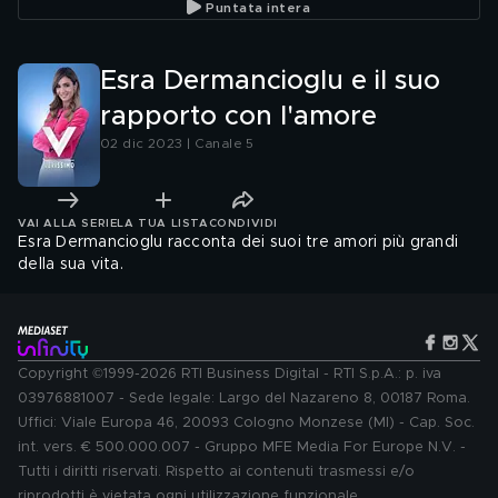
Puntata intera
Esra Dermancioglu e il suo
rapporto con l'amore
02 dic 2023 | Canale 5
VAI ALLA SERIE
LA TUA LISTA
CONDIVIDI
Esra Dermancioglu racconta dei suoi tre amori più grandi
della sua vita.
Copyright ©1999-2026 RTI Business Digital - RTI S.p.A.: p. iva
03976881007 - Sede legale: Largo del Nazareno 8, 00187 Roma.
Uffici: Viale Europa 46, 20093 Cologno Monzese (MI) - Cap. Soc.
int. vers. € 500.000.007 - Gruppo MFE Media For Europe N.V. -
Tutti i diritti riservati. Rispetto ai contenuti trasmessi e/o
riprodotti è vietata ogni utilizzazione funzionale