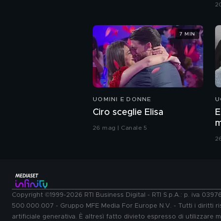
G
2
7 MIN
UOMINI E DONNE
U
Ciro sceglie Elisa
E
m
26 mag | Canale 5
2
Copyright ©1999-2026 RTI Business Digital - RTI S.p.A.: p. iva 039
500.000.007 - Gruppo MFE Media For Europe N.V. - Tutti i diritti ris
artificiale generativa. È altresì fatto divieto espresso di utilizzare