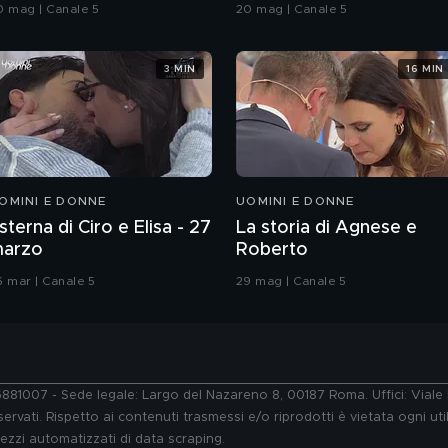
rande Fratello VIP
0 mag | Canale 5
20 mag | Canale 5
3 MIN
16 MIN
OMINI E DONNE
UOMINI E DONNE
sterna di Ciro e Elisa - 27
La storia di Agnese e
arzo
Roberto
6 mar | Canale 5
29 mag | Canale 5
76881007 - Sede legale: Largo del Nazareno 8, 00187 Roma. Uffici: Vial
ervati. Rispetto ai contenuti trasmessi e/o riprodotti è vietata ogni uti
 mezzi automatizzati di data scraping.