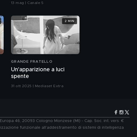
bacio
13 mag | Canale 5
l'intervista integrale
2 MIN
Pio e Amedeo
Pio e Amedeo: gli ultrà
della risata
GRANDE FRATELLO
Pio e Amedeo, oltre
Un'apparizione a luci
ogni cliché
spente
31 ott 2025 | Mediaset Extra
Pio e Amedeo: una vita
da papà
Pio e Amedeo:
"Felicissima sera"
e Europa 46, 20093 Cologno Monzese (MI) - Cap. Soc. int. vers. €
lizzazione funzionale all'addestramento di sistemi di intelligenza
Alice Campello e