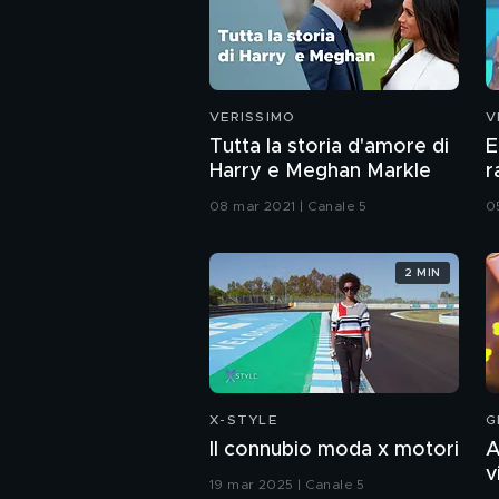
VERISSIMO
V
Tutta la storia d'amore di
E
Harry e Meghan Markle
r
N
08 mar 2021 | Canale 5
0
2 MIN
X-STYLE
G
Il connubio moda x motori
A
v
19 mar 2025 | Canale 5