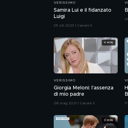
VERISSIMO
V
Samira Lui e il fidanzato
B
Luigi
0
29 ott 2023 | Canale 5
4 MIN
VERISSIMO
V
Giorgia Meloni: l'assenza
H
di mio padre
B
d
08 mag 2021 | Canale 5
17
a
3 MIN