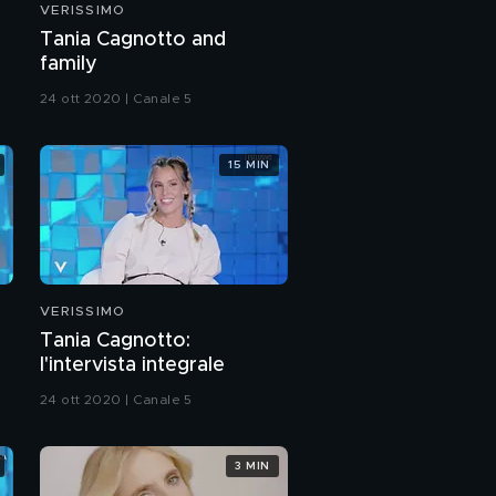
VERISSIMO
Tommaso Stanzani sui
Tania Cagnotto and
pattini all'età di 10 anni
family
24 ott 2020 | Canale 5
Tommaso Stanzani: la
mia avventura ad
"Amici" 2021
15 MIN
Il "Best of" di
Tommaso ad "Amici"
2021
Tommaso Stanzani: il
messaggio del
coreografo Merola
VERISSIMO
Tania Cagnotto:
Enrica Bonaccorti:
l'intervista integrale
l'intervista integrale
24 ott 2020 | Canale 5
Enrica Bonaccorti:
esclusivo
3 MIN