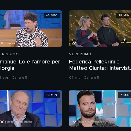
43 SEC
18 MIN
ERISSIMO
VERISSIMO
manuel Lo e l'amore per
Federica Pellegrini e
iorgia
Matteo Giunta: l'intervist
integrale
5 apr | Canale 5
07 giu | Canale 5
13 MIN
7 MIN