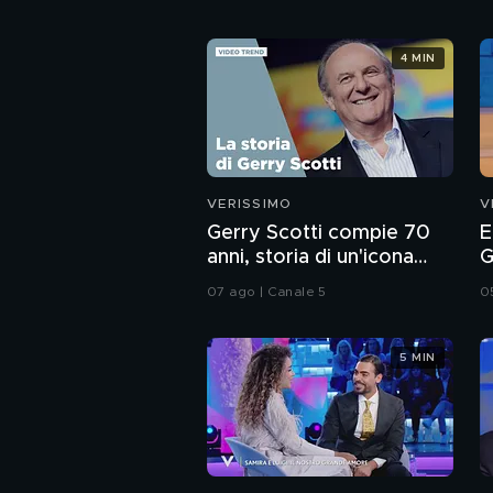
4 MIN
VERISSIMO
V
Gerry Scotti compie 70
E
anni, storia di un'icona
G
della tv
07 ago | Canale 5
0
5 MIN