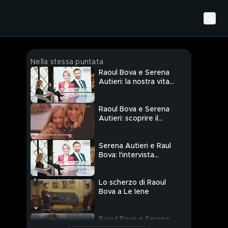
Nella stessa puntata
Raoul Bova e Serena
Autieri: la nostra vita
da genitori
Raoul Bova e Serena
Autieri: scoprire il
mondo con i figli
Serena Autieri e Raul
Bova: l'intervista
integrale
Lo scherzo di Raoul
Bova a Le Iene
Raoul Bova e Serena