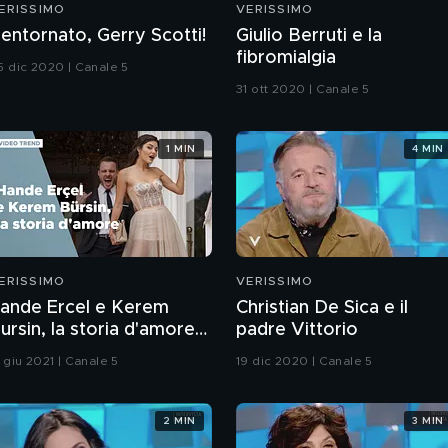
ERISSIMO
VERISSIMO
entornato, Gerry Scotti!
Giulio Berruti e la
fibromialgia
5 dic 2020 | Canale 5
31 ott 2020 | Canale 5
1 MIN
4 MIN
ERISSIMO
VERISSIMO
ande Ercel e Kerem
Christian De Sica e il
ursin, la storia d'amore
padre Vittorio
elle star di Love is in the
 giu 2021 | Canale 5
19 dic 2020 | Canale 5
ir
2 MIN
3 MIN