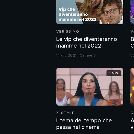
VERISSIMO
V
Le vip che diventeranno
B
mamme nel 2022
C
i
14 dic 2021 | Canale 5
3
3 MIN
X-STYLE
G
Il tema del tempo che
A
passa nel cinema
v