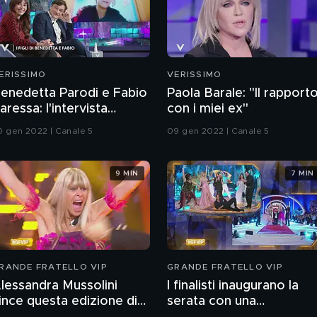
ERISSIMO
VERISSIMO
enedetta Parodi e Fabio
Paola Barale: "Il rapport
aressa: l'intervista
con i miei ex"
ntegrale
0 gen 2022 | Canale 5
09 gen 2022 | Canale 5
9 MIN
7 MIN
RANDE FRATELLO VIP
GRANDE FRATELLO VIP
lessandra Mussolini
I finalisti inaugurano la
ince questa edizione di
serata con una