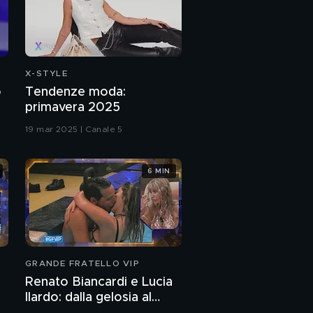
Iva Zanicchi e le
critiche a Sanremo
2022
Iva Zanicchi: da
"Sanremo" 2022
X-STYLE
o
Tendenze moda:
Iva Zanicchi: la verità
primavera 2025
sul mio rapporto con
19 mar 2025 | Canale 5
Drusilla Foer
Iva Zanicchi ricorda
Milva
6 MIN
Il messaggio di Romina
Power per Iva Zanicchi
Iva Zanicchi: vi
GRANDE FRATELLO VIP
presento mia nipote
Renato Biancardi e Lucia
Virginia
Ilardo: dalla gelosia al
Virginia racconta