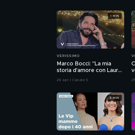
1 MIN
VERISSIMO
V
Marco Bocci: "La mia
C
storia d'amore con Laura
v
Chiatti"
26 apr | Canale 5
2
3 MIN