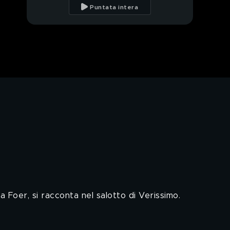
"Sono stata molto
Puntata intera
fortunata con i miei
colleghi"
Michelle Hunziker e
Raffaella Carrà
Michelle Hunziker
ricorda Raffaella Carrà
Michelle Hunziker:
"L'autoironia ci salva"
Michelle: la mia vita da
mamma
Michelle Hunziker parla
delle sue figlie
a Foer, si racconta nel salotto di Verissimo.
Michelle: ricomincio da
me