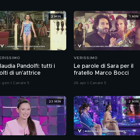
2 MIN
1 MIN
ERISSIMO
VERISSIMO
laudia Pandolfi: tutti i
Le parole di Sara per il
olti di un'attrice
fratello Marco Bocci
5 gen | Canale 5
26 apr | Canale 5
23 MIN
2 MIN