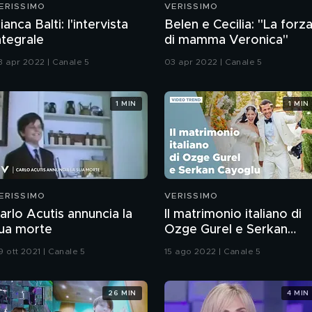
ERISSIMO
VERISSIMO
ianca Balti: l'intervista
Belen e Cecilia: "La forz
ntegrale
di mamma Veronica"
3 apr 2022 | Canale 5
03 apr 2022 | Canale 5
1 MIN
1 MIN
ERISSIMO
VERISSIMO
arlo Acutis annuncia la
Il matrimonio italiano di
ua morte
Ozge Gurel e Serkan
Cayoglu
9 ott 2021 | Canale 5
15 ago 2022 | Canale 5
26 MIN
4 MIN