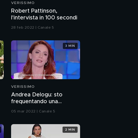
VERISSIMO
Dal backstage di
a
Robert Pattinson,
"Michelle Impossible"
l'intervista in 100 secondi
28 feb 2022 | Canale 5
Michelle Hunziker: "Vi
divertirete moltissimo
con il mio show"
3 MIN
Iva Zanicchi: l'intervista
integrale
Iva Zanicchi canta
"Voglio Amarti"
VERISSIMO
Andrea Delogu: sto
Iva Zanicchi: il mio
frequentando una
Sanremo 2022
persona
05 mar 2022 | Canale 5
Il Sanremo di Iva
2 MIN