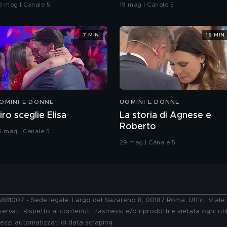
rande Fratello VIP
coreografia
0 mag | Canale 5
19 mag | Canale 5
7 MIN
16 MIN
OMINI E DONNE
UOMINI E DONNE
iro sceglie Elisa
La storia di Agnese e
Roberto
6 mag | Canale 5
29 mag | Canale 5
76881007 - Sede legale: Largo del Nazareno 8, 00187 Roma. Uffici: Vial
ervati. Rispetto ai contenuti trasmessi e/o riprodotti è vietata ogni uti
 mezzi automatizzati di data scraping.