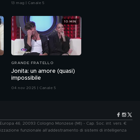
bacio
nonna Iva
13 mag | Canale 5
Virginia, la nipote di Iva
10 MIN
Zanicchi
Iva Zanicchi e il brano
scritto con Virginia
GRANDE FRATELLO
Iva Zanicchi da "A
modo mio", 1977
Jonita: un amore (quasi)
impossibile
Iva Zanicchi parla dei
04 nov 2025 | Canale 5
suoi nipoti
Iva Zanicchi: il mio
nuovo disco
e Europa 46, 20093 Cologno Monzese (MI) - Cap. Soc. int. vers. €
lizzazione funzionale all'addestramento di sistemi di intelligenza
Drusilla Foer racconta
Sanremo