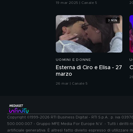
G
19 mar 2025 | Canale 5
2
3 MIN
UOMINI E DONNE
U
Esterna di Ciro e Elisa - 27
C
marzo
2
26 mar | Canale 5
Copyright ©1999-2026 RTI Business Digital - RTI S.p.A.: p. iva 039
500.000.007 - Gruppo MFE Media For Europe N.V. - Tutti i diritti ris
artificiale generativa. È altresì fatto divieto espresso di utilizzare