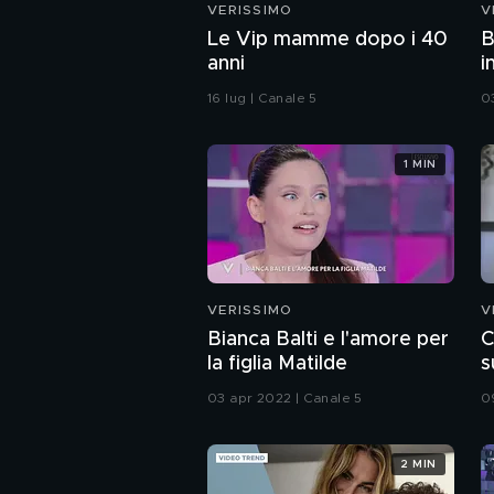
VERISSIMO
V
Le Vip mamme dopo i 40
B
anni
i
16 lug | Canale 5
0
1 MIN
VERISSIMO
V
Bianca Balti e l'amore per
C
la figlia Matilde
s
03 apr 2022 | Canale 5
0
2 MIN