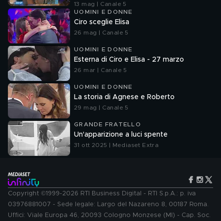
13 mag | Canale 5
UOMINI E DONNE
Ciro sceglie Elisa
26 mag | Canale 5
UOMINI E DONNE
Esterna di Ciro e Elisa - 27 marzo
26 mar | Canale 5
UOMINI E DONNE
La storia di Agnese e Roberto
29 mag | Canale 5
GRANDE FRATELLO
Un'apparizione a luci spente
31 ott 2025 | Mediaset Extra
Copyright ©1999-2026 RTI Business Digital - RTI S.p.A.: p. iva
03976881007 - Sede legale: Largo del Nazareno 8, 00187 Roma.
Uffici: Viale Europa 46, 20093 Cologno Monzese (MI) - Cap. Soc.