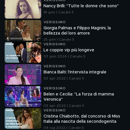
VERISSIMO
Nancy Brilli: "Tutte le donne che sono"
18 gen | Canale 5
VERISSIMO
Giorgia Palmas e Filippo Magnini, la
bellezza del loro amore
25 gen | Canale 5
VERISSIMO
Le coppie vip più longeve
03 gen 2024 | Canale 5
VERISSIMO
Bianca Balti: l'intervista integrale
03 apr 2022 | Canale 5
VERISSIMO
Belen e Cecilia: "La forza di mamma
Veronica"
03 apr 2022 | Canale 5
VERISSIMO
Cristina Chiabotto, dal concorso di Miss
Italia alla nascita della secondogenita
04 lug 2022 | Canale 5