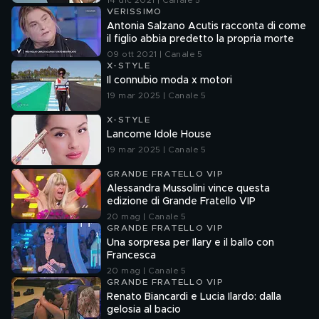
14 dic 2021 | Canale 5
VERISSIMO
Antonia Salzano Acutis racconta di come
il figlio abbia predetto la propria morte
09 ott 2021 | Canale 5
X-STYLE
Il connubio moda x motori
19 mar 2025 | Canale 5
X-STYLE
Lancome Idole House
19 mar 2025 | Canale 5
GRANDE FRATELLO VIP
Alessandra Mussolini vince questa
edizione di Grande Fratello VIP
20 mag | Canale 5
GRANDE FRATELLO VIP
Una sorpresa per Ilary e il ballo con
Francesca
20 mag | Canale 5
GRANDE FRATELLO VIP
Renato Biancardi e Lucia Ilardo: dalla
gelosia al bacio